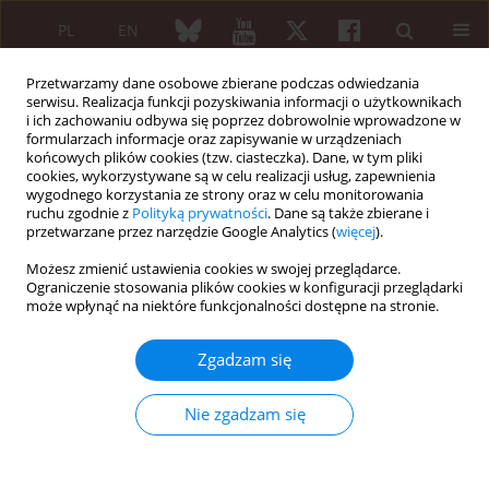
PL
EN
Przetwarzamy dane osobowe zbierane podczas odwiedzania
serwisu. Realizacja funkcji pozyskiwania informacji o użytkownikach
i ich zachowaniu odbywa się poprzez dobrowolnie wprowadzone w
formularzach informacje oraz zapisywanie w urządzeniach
końcowych plików cookies (tzw. ciasteczka). Dane, w tym pliki
cookies, wykorzystywane są w celu realizacji usług, zapewnienia
wygodnego korzystania ze strony oraz w celu monitorowania
Autor
Monia Karmani
ruchu zgodnie z
Polityką prywatności
. Dane są także zbierane i
przetwarzane przez narzędzie Google Analytics (
więcej
).
Możesz zmienić ustawienia cookies w swojej przeglądarce.
PRZEGLĄD LITERATURY NA PODSTAWIE PRZYPADKÓW
Ograniczenie stosowania plików cookies w konfiguracji przeglądarki
Elderly-onset adult Still’s disease
może wpłynąć na niektóre funkcjonalności dostępne na stronie.
Anis Mzabi
,
Rym Fakhfakh
,
Maissa Thabet
,
Imen Ben Hassine
,
Jihed
Zgadzam się
Anoun
,
Monia Karmani
,
Fatma Ben Fredj
,
Chadia Laouani
Reumatologia 2021;59(3):188-196
DOI
:
https://doi.org/10.5114/reum.2021.107323
Nie zgadzam się
Streszczenie
Artykuł
(PDF)