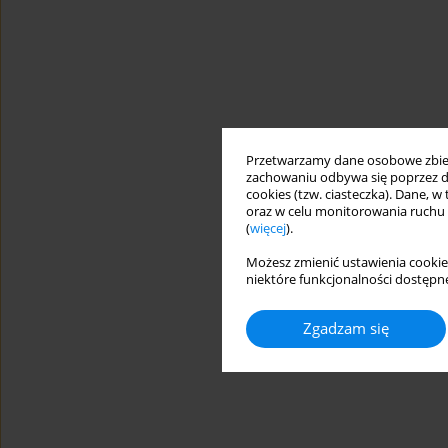
Przetwarzamy dane osobowe zbiera
zachowaniu odbywa się poprzez d
cookies (tzw. ciasteczka). Dane, w
oraz w celu monitorowania ruchu
(
więcej
).
Możesz zmienić ustawienia cookie
niektóre funkcjonalności dostępne
Zgadzam się