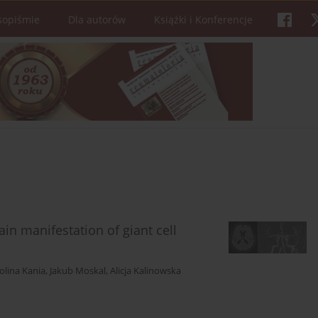
sopiśmie
Dla autorów
Książki i Konferencje
in manifestation of giant cell
olina Kania
,
Jakub Moskal
,
Alicja Kalinowska