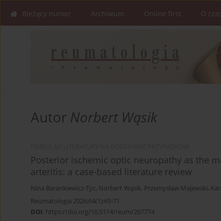
Bieżący numer
Archiwum
Online first
O cza
Autor
Norbert Wąsik
PRZEGLĄD LITERATURY NA PODSTAWIE PRZYPADKÓW
Posterior ischemic optic neuropathy as the ma
arteritis: a case-based literature review
Nina Barankiewicz-Tyc
,
Norbert Wąsik
,
Przemysław Majewski
,
Kar
Reumatologia 2026;64(1):65-71
DOI
:
https://doi.org/10.5114/reum/207774