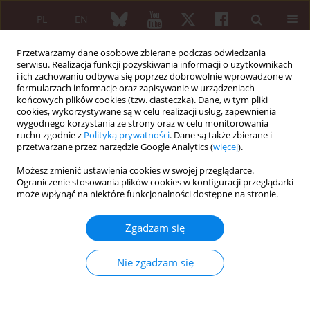
PL
EN
Przetwarzamy dane osobowe zbierane podczas odwiedzania
serwisu. Realizacja funkcji pozyskiwania informacji o użytkownikach
i ich zachowaniu odbywa się poprzez dobrowolnie wprowadzone w
formularzach informacje oraz zapisywanie w urządzeniach
końcowych plików cookies (tzw. ciasteczka). Dane, w tym pliki
cookies, wykorzystywane są w celu realizacji usług, zapewnienia
wygodnego korzystania ze strony oraz w celu monitorowania
Autor
Rafał Rutkowski
ruchu zgodnie z
Polityką prywatności
. Dane są także zbierane i
przetwarzane przez narzędzie Google Analytics (
więcej
).
Możesz zmienić ustawienia cookies w swojej przeglądarce.
PRACA ORYGINALNA
Ograniczenie stosowania plików cookies w konfiguracji przeglądarki
The kynurenine pathway in patients
może wpłynąć na niektóre funkcjonalności dostępne na stronie.
with rheumatoid arthritis during
tumor necrosis factor α inhibitors
Zgadzam się
treatment
Nie zgadzam się
Joanna Witoszyńska-Sobkowiak
,
Dorota Sikorska
,
Karolina Niklas
,
Iwona Żychowska
,
Rafał Rutkowski
,
Włodzimierz Samborski
Reumatologia 2024;62(4):220-225
DOI
:
https://doi.org/10.5114/reum/191752