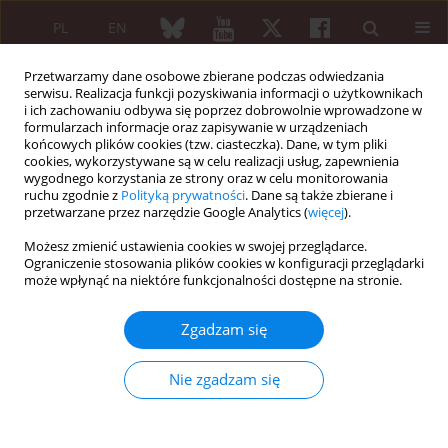
PL
EN
Przetwarzamy dane osobowe zbierane podczas odwiedzania
serwisu. Realizacja funkcji pozyskiwania informacji o użytkownikach
i ich zachowaniu odbywa się poprzez dobrowolnie wprowadzone w
formularzach informacje oraz zapisywanie w urządzeniach
końcowych plików cookies (tzw. ciasteczka). Dane, w tym pliki
cookies, wykorzystywane są w celu realizacji usług, zapewnienia
wygodnego korzystania ze strony oraz w celu monitorowania
Autor
Vitalii Kostenko
ruchu zgodnie z
Polityką prywatności
. Dane są także zbierane i
przetwarzane przez narzędzie Google Analytics (
więcej
).
Możesz zmienić ustawienia cookies w swojej przeglądarce.
PRACA PRZEGLĄDOWA
Ograniczenie stosowania plików cookies w konfiguracji przeglądarki
Molecular mechanisms and potential
może wpłynąć na niektóre funkcjonalności dostępne na stronie.
applications of chondroitin sulphate
in managing post-traumatic
Zgadzam się
osteoarthritis
Nie zgadzam się
Iryna Golovach
,
Dmytro Rekalov
,
Oleh Ye Akimov
,
Heorhii Kostenko
,
Viktoriia Kostenko
,
Artur Mishchenko
,
Natalia Solovyova
,
Vitalii
Kostenko
Reumatologia 2023;61(5):395-407