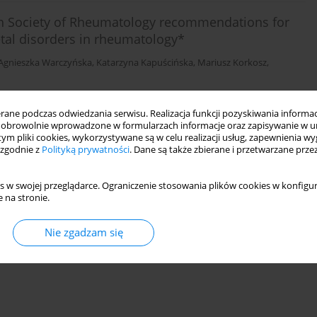
ish Society of Rheumatology recommendations for
tal disorders in rheumatology*
Agnieszka Warczyńska
,
Katarzyna Kapuścińska
,
Mariusz Korkosz
,
ne podczas odwiedzania serwisu. Realizacja funkcji pozyskiwania informacj
obrowolnie wprowadzone w formularzach informacje oraz zapisywanie w u
 tym pliki cookies, wykorzystywane są w celu realizacji usług, zapewnienia 
 zgodnie z
Polityką prywatności
. Dane są także zbierane i przetwarzane prze
s w swojej przeglądarce. Ograniczenie stosowania plików cookies w konfigur
 na stronie.
Nie zgadzam się