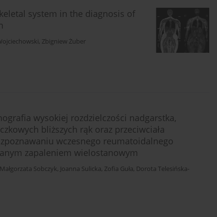
letal system in the diagnosis of
n
ojciechowski
,
Zbigniew Żuber
grafia wysokiej rozdzielczości nadgarstka,
zkowych bliższych rąk oraz przeciwciała
 rozpoznawaniu wczesnego reumatoidalnego
owanym zapaleniem wielostanowym
Małgorzata Sobczyk
,
Joanna Sulicka
,
Zofia Guła
,
Dorota Telesińska-