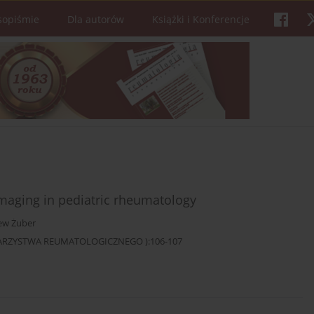
sopiśmie
Dla autorów
Książki i Konferencje
maging in pediatric rheumatology
ew Żuber
OWARZYSTWA REUMATOLOGICZNEGO ):106-107