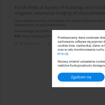
Polish Medical Society of Radiology and Pol
magnetic resonance imaging of musculoskele
Iwona Sudoł-Szopińska
,
Andrzej Urbanik
,
Wadim Wojciechowski
,
Sławomir Jeka
,
Brygida Kwiatkowska
Reumatologia 2015;53(4):171-178
DOI
:
https://doi.org/10.5114/reum.2015.54357
Przetwarzamy dane osobowe zbiera
zachowaniu odbywa się poprzez d
Streszczenie
Artykuł
(PDF)
cookies (tzw. ciasteczka). Dane, w
oraz w celu monitorowania ruchu
(
więcej
).
Możesz zmienić ustawienia cookie
niektóre funkcjonalności dostępne
Zgadzam się