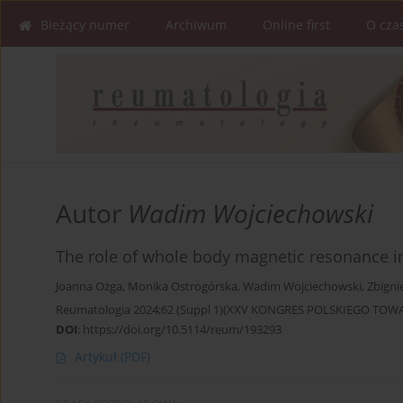
Bieżący numer
Archiwum
Online first
O cza
Autor
Wadim Wojciechowski
The role of whole body magnetic resonance i
Joanna Ożga
,
Monika Ostrogórska
,
Wadim Wojciechowski
,
Zbigni
Reumatologia 2024;62 (Suppl 1)(XXV KONGRES POLSKIEGO T
DOI
:
https://doi.org/10.5114/reum/193293
Artykuł
(PDF)