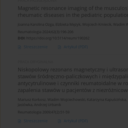
PRACA PRZEGLĄDOWA
Magnetic resonance imaging of the musculoske
rheumatic diseases in the pediatric populatio
Joanna Karolina Ożga
,
Elżbieta Mężyk
,
Wojciech Kmiecik
,
Wadim W
Reumatologia 2024;62(3):196-206
DOI
:
https://doi.org/10.5114/reum/190262
Streszczenie
Artykuł
(PDF)
PRACA ORYGINALNA
Niskopolowy rezonans magnetyczny i ultrasono
stawów śródręczno-paliczkowych i międzypalic
antycytrulinowe i czynniki reumatoidalne w
zapalenia stawów u pacjentów z niezróżnic
Mariusz Korkosz
,
Wadim Wojciechowski
,
Katarzyna Kapuścińska
,
Jasiówka
,
Andrzej Urbanik
Reumatologia 2009;47(2):51-59
Streszczenie
Artykuł
(PDF)