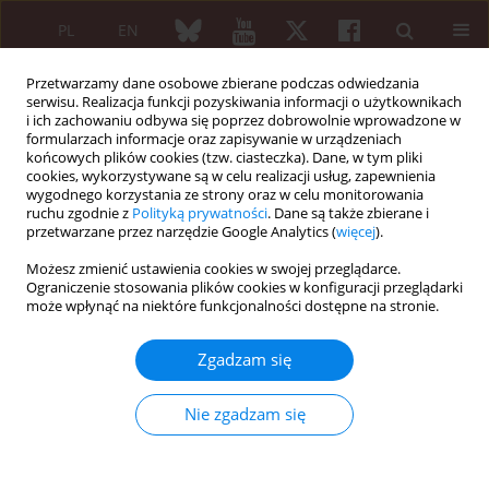
PL
EN
Przetwarzamy dane osobowe zbierane podczas odwiedzania
serwisu. Realizacja funkcji pozyskiwania informacji o użytkownikach
i ich zachowaniu odbywa się poprzez dobrowolnie wprowadzone w
formularzach informacje oraz zapisywanie w urządzeniach
końcowych plików cookies (tzw. ciasteczka). Dane, w tym pliki
cookies, wykorzystywane są w celu realizacji usług, zapewnienia
wygodnego korzystania ze strony oraz w celu monitorowania
Autor
Weronika Snarska
ruchu zgodnie z
Polityką prywatności
. Dane są także zbierane i
przetwarzane przez narzędzie Google Analytics (
więcej
).
Acute anterior uveitis and inflammatory bowel
Możesz zmienić ustawienia cookies w swojej przeglądarce.
disease in spondyloarthritis – association
Ograniczenie stosowania plików cookies w konfiguracji przeglądarki
może wpłynąć na niektóre funkcjonalności dostępne na stronie.
between disease activity, platelets and white
blood cells indices, and serum asymmetric
Zgadzam się
dimethylarginine
Weronika Snarska
,
Zuzanna Jurkowska
,
Danuta Bobrowska-Snarska
,
Nie zgadzam się
Katarzyna Fischer
,
Marek Brzosko
,
Hanna Przepiera-Bedzak
Reumatologia 2024;62 (Suppl 1)(XXV KONGRES POLSKIEGO
TOWARZYSTWA REUMATOLOGICZNEGO ):26