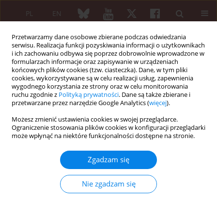
PL
EN
Przetwarzamy dane osobowe zbierane podczas odwiedzania
serwisu. Realizacja funkcji pozyskiwania informacji o użytkownikach
i ich zachowaniu odbywa się poprzez dobrowolnie wprowadzone w
formularzach informacje oraz zapisywanie w urządzeniach
końcowych plików cookies (tzw. ciasteczka). Dane, w tym pliki
cookies, wykorzystywane są w celu realizacji usług, zapewnienia
wygodnego korzystania ze strony oraz w celu monitorowania
XXV KONGRES POLSKIEGO TOWARZYSTWA...
ruchu zgodnie z
Polityką prywatności
. Dane są także zbierane i
przetwarzane przez narzędzie Google Analytics (
więcej
).
Możesz zmienić ustawienia cookies w swojej przeglądarce.
Ograniczenie stosowania plików cookies w konfiguracji przeglądarki
Depression, anxiety and stress
może wpłynąć na niektóre funkcjonalności dostępne na stronie.
in relation to disease activity
Zgadzam się
and treatment used in patients
Nie zgadzam się
with spondyloarthropathies –
results of a preliminary study