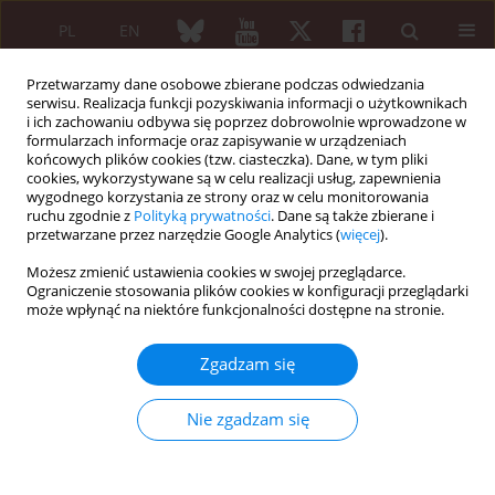
PL
EN
Przetwarzamy dane osobowe zbierane podczas odwiedzania
serwisu. Realizacja funkcji pozyskiwania informacji o użytkownikach
i ich zachowaniu odbywa się poprzez dobrowolnie wprowadzone w
formularzach informacje oraz zapisywanie w urządzeniach
końcowych plików cookies (tzw. ciasteczka). Dane, w tym pliki
cookies, wykorzystywane są w celu realizacji usług, zapewnienia
wygodnego korzystania ze strony oraz w celu monitorowania
Autor
Zhaklin Apostolova
ruchu zgodnie z
Polityką prywatności
. Dane są także zbierane i
przetwarzane przez narzędzie Google Analytics (
więcej
).
PRACA ORYGINALNA
Możesz zmienić ustawienia cookies w swojej przeglądarce.
Impact of comorbidities, diabetes,
Ograniczenie stosowania plików cookies w konfiguracji przeglądarki
może wpłynąć na niektóre funkcjonalności dostępne na stronie.
and smoking on sustained outcomes
in rheumatoid arthritis: a
Zgadzam się
retrospective study
Zhaklin Apostolova
,
Tanya Shivacheva
,
Tsvetoslav Georgiev
Nie zgadzam się
Reumatologia 2025;63(2):97-103
DOI
:
https://doi.org/10.5114/reum/199933
Streszczenie
Artykuł
(PDF)