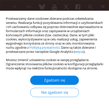
PL
EN
Przetwarzamy dane osobowe zbierane podczas odwiedzania
serwisu. Realizacja funkcji pozyskiwania informacji o użytkownikach
i ich zachowaniu odbywa się poprzez dobrowolnie wprowadzone w
formularzach informacje oraz zapisywanie w urządzeniach
końcowych plików cookies (tzw. ciasteczka). Dane, w tym pliki
cookies, wykorzystywane są w celu realizacji usług, zapewnienia
wygodnego korzystania ze strony oraz w celu monitorowania
6/2019 vol. 57
ruchu zgodnie z
Polityką prywatności
. Dane są także zbierane i
przetwarzane przez narzędzie Google Analytics (
więcej
).
PRACA ORYGINALNA
Możesz zmienić ustawienia cookies w swojej przeglądarce.
Ograniczenie stosowania plików cookies w konfiguracji przeglądarki
Mieszana choroba tkanki
może wpłynąć na niektóre funkcjonalności dostępne na stronie.
łącznej w wieku rozwojowym –
Zgadzam się
obserwacje własne
Nie zgadzam się
1
1
Lidia Rutkowska-Sak
,
Piotr Gietka