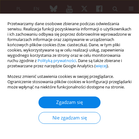
PL
EN
Przetwarzamy dane osobowe zbierane podczas odwiedzania
serwisu. Realizacja funkcji pozyskiwania informacji o użytkownikach
i ich zachowaniu odbywa się poprzez dobrowolnie wprowadzone w
formularzach informacje oraz zapisywanie w urządzeniach
końcowych plików cookies (tzw. ciasteczka). Dane, w tym pliki
cookies, wykorzystywane są w celu realizacji usług, zapewnienia
wygodnego korzystania ze strony oraz w celu monitorowania
XXV KONGRES POLSKIEGO TOWARZYSTWA...
ruchu zgodnie z
Polityką prywatności
. Dane są także zbierane i
przetwarzane przez narzędzie Google Analytics (
więcej
).
Możesz zmienić ustawienia cookies w swojej przeglądarce.
Ograniczenie stosowania plików cookies w konfiguracji przeglądarki
Coexistence of systemic
może wpłynąć na niektóre funkcjonalności dostępne na stronie.
sclerosis and sarcoidosis
Zgadzam się
Nie zgadzam się
1
1
Zuzanna Gogulska
,
Żaneta Smoleńska
,
1
1
Zbigniew Zdrojewski
,
Michał Chmielewski
Więcej