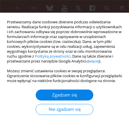
PL
EN
Przetwarzamy dane osobowe zbierane podczas odwiedzania
serwisu. Realizacja funkcji pozyskiwania informacji o użytkownikach
i ich zachowaniu odbywa się poprzez dobrowolnie wprowadzone w
formularzach informacje oraz zapisywanie w urządzeniach
końcowych plików cookies (tzw. ciasteczka). Dane, w tym pliki
cookies, wykorzystywane są w celu realizacji usług, zapewnienia
wygodnego korzystania ze strony oraz w celu monitorowania
2/2017 vol. 55
ruchu zgodnie z
Polityką prywatności
. Dane są także zbierane i
przetwarzane przez narzędzie Google Analytics (
więcej
).
PRACA ORYGINALNA
Możesz zmienić ustawienia cookies w swojej przeglądarce.
Ograniczenie stosowania plików cookies w konfiguracji przeglądarki
Ocena zaburzeń wydolności
może wpłynąć na niektóre funkcjonalności dostępne na stronie.
statycznej stóp u pacjentów z
Zgadzam się
chorobami reumatycznymi
Nie zgadzam się
Anna Kuryliszyn-Moskal
,
Katarzyna Kaniewska
,
Zofia Dzięcioł-Anikiej
,
Piotr Adrian Klimiuk