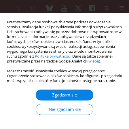
PL
EN
Przetwarzamy dane osobowe zbierane podczas odwiedzania
serwisu. Realizacja funkcji pozyskiwania informacji o użytkownikach
i ich zachowaniu odbywa się poprzez dobrowolnie wprowadzone w
formularzach informacje oraz zapisywanie w urządzeniach
końcowych plików cookies (tzw. ciasteczka). Dane, w tym pliki
cookies, wykorzystywane są w celu realizacji usług, zapewnienia
wygodnego korzystania ze strony oraz w celu monitorowania
4/2018 vol. 56
ruchu zgodnie z
Polityką prywatności
. Dane są także zbierane i
przetwarzane przez narzędzie Google Analytics (
więcej
).
PRACA ORYGINALNA
Możesz zmienić ustawienia cookies w swojej przeglądarce.
Ograniczenie stosowania plików cookies w konfiguracji przeglądarki
Farmakoekonomiczna ocena
może wpłynąć na niektóre funkcjonalności dostępne na stronie.
skuteczności terapii
Zgadzam się
reumatoidalnego zapalenia
Nie zgadzam się
stawów wybranymi lekami
biologicznymi