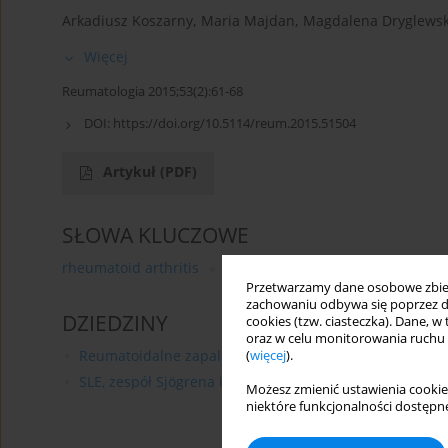
Arkadiusz Koszarny
,
Maria Majdan
,
Magdalena Dryglews
Więcej
Reumatologia 2015;53(2):61-68
DOI:
https://doi.org/10.5114/reum.2015.51504
Artykuł
(PDF)
SŁOWA KLUCZOWE
rheumatoid arthritis
primary Sjögren’s syndrome
a
Przetwarzamy dane osobowe zbiera
zachowaniu odbywa się poprzez d
DZIEDZINY
cookies (tzw. ciasteczka). Dane, w
oraz w celu monitorowania ruchu
Reumatoidalne zapalenie stawów - etiologia, patogeneza
(
więcej
).
SLE, zespół Sjögrena i zespół antyfosfolipidowy - etiolo
Możesz zmienić ustawienia cookie
niektóre funkcjonalności dostępne