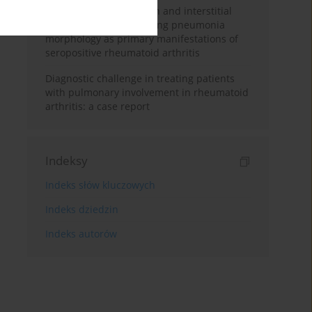
Pulmonary hypertension and interstitial
lung disease of organising pneumonia
morphology as primary manifestations of
seropositive rheumatoid arthritis
Diagnostic challenge in treating patients
with pulmonary involvement in rheumatoid
arthritis: a case report
Indeksy
Indeks słów kluczowych
Indeks dziedzin
Indeks autorów