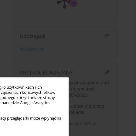
Udostępnij
Wyślij mailem
ARTYKUŁ POWIĄZANY
Machine learning analysis of treatment and
i o użytkownikach i ich
complication patterns in rheumatoid
rządzeniach końcowych plików
arthritis case reports (1995–2025)
wygodnego korzystania ze strony
z narzędzie Google Analytics
Follow-up of three Janus kinase inhibitors
in rheumatoid arthritis patients
acji przeglądarki może wpłynąć na
When joints cost sight – vision loss in
rheumatoid arthritis