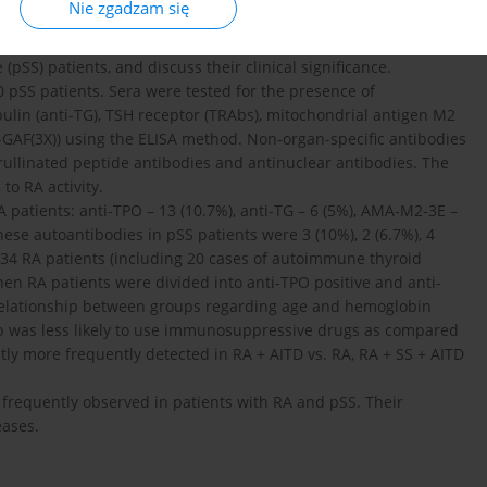
Nie zgadzam się
revalence of selected organ-specific autoantibodies in
pSS) patients, and discuss their clinical significance.
 pSS patients. Sera were tested for the presence of
bulin (anti-TG), TSH receptor (TRAbs), mitochondrial antigen M2
-GAF(3X)) using the ELISA method. Non-organ-specific antibodies
rullinated peptide antibodies and antinuclear antibodies. The
to RA activity.
 patients: anti-TPO – 13 (10.7%), anti-TG – 6 (5%), AMA-M2-3E –
 these autoantibodies in pSS patients were 3 (10%), 2 (6.7%), 4
 34 RA patients (including 20 cases of autoimmune thyroid
When RA patients were divided into anti-TPO positive and anti-
t relationship between groups regarding age and hemoglobin
oup was less likely to use immunosuppressive drugs as compared
tly more frequently detected in RA + AITD vs. RA, RA + SS + AITD
y frequently observed in patients with RA and pSS. Their
eases.