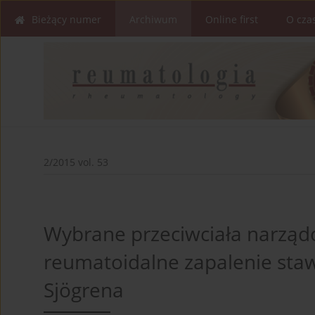
Bieżący numer
Archiwum
Online first
O cza
2/2015 vol. 53
Wybrane przeciwciała narząd
reumatoidalne zapalenie sta
Sjögrena