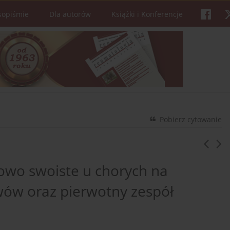
sopiśmie
Dla autorów
Książki i Konferencje
Pobierz cytowanie
owo swoiste u chorych na
wów oraz pierwotny zespół