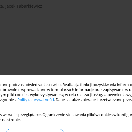
ka
,
Jacek Tabarkiewicz
ntibodies
ne podczas odwiedzania serwisu. Realizacja funkcji pozyskiwania informacj
obrowolnie wprowadzone w formularzach informacje oraz zapisywanie w u
 tym pliki cookies, wykorzystywane są w celu realizacji usług, zapewnienia 
 zgodnie z
Polityką prywatności
. Dane są także zbierane i przetwarzane prze
, obraz kliniczny i leczenie
gia, patogeneza, obraz kliniczny i leczenie
s w swojej przeglądarce. Ograniczenie stosowania plików cookies w konfigur
 na stronie.