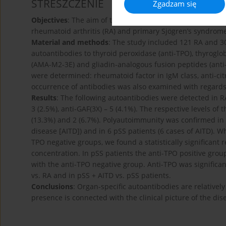
STRESZCZENIE
Zgadzam się
Objectives
: The aim of the study was to investigate the p
rheumatoid arthritis (RA) and primary Sjögren’s syndrome (
Material and methods
: The study included 121 RA and 30
autoantibodies to thyroid peroxidase (anti-TPO), thyroglo
(AMA-M2-3E) and gliadin-analogous fusion peptides (anti
were determined: rheumatoid factor in IgM class, anti-cit
occurrence of antibodies was also examined with regards 
Results
: The following autoantibodies were detected in RA
3 (2.5%), anti-GAF(3X) – 5 (4.1%). The respective levels of
(13.3%) and 2 (6.7%). Polyautoimmunity was confirmed in
disease [AITD]) and in 6 pSS patients (6 cases of AITD). 
TPO negative groups, we found a statistically significan
concentration. In pSS patients the anti-TPO positive gr
with the anti-TPO negative group. Anti-TPO was significan
vs. RA and in pSS + AITD vs. pSS patients.
Conclusions
: Organ-specific autoantibodies are relativel
presence is connected with the clinical picture of the dis