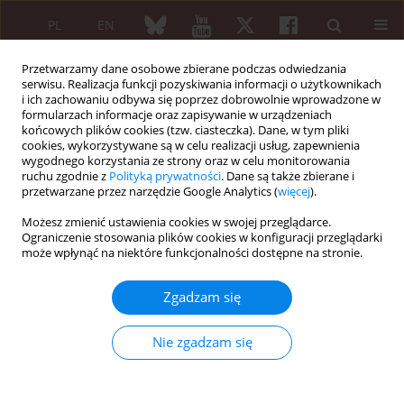
PL
EN
Przetwarzamy dane osobowe zbierane podczas odwiedzania
serwisu. Realizacja funkcji pozyskiwania informacji o użytkownikach
i ich zachowaniu odbywa się poprzez dobrowolnie wprowadzone w
formularzach informacje oraz zapisywanie w urządzeniach
końcowych plików cookies (tzw. ciasteczka). Dane, w tym pliki
cookies, wykorzystywane są w celu realizacji usług, zapewnienia
wygodnego korzystania ze strony oraz w celu monitorowania
6/2008 vol. 46
ruchu zgodnie z
Polityką prywatności
. Dane są także zbierane i
przetwarzane przez narzędzie Google Analytics (
więcej
).
Możesz zmienić ustawienia cookies w swojej przeglądarce.
Ograniczenie stosowania plików cookies w konfiguracji przeglądarki
Sprawozdanie
może wpłynąć na niektóre funkcjonalności dostępne na stronie.
XI Europejska Szkoła Medycyny
Zgadzam się
Wewnętrznej, Portugalia 2008.
Nie zgadzam się
Tematyka reumatologiczna