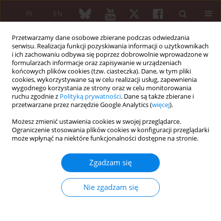
PL
EN
Przetwarzamy dane osobowe zbierane podczas odwiedzania
serwisu. Realizacja funkcji pozyskiwania informacji o użytkownikach
i ich zachowaniu odbywa się poprzez dobrowolnie wprowadzone w
formularzach informacje oraz zapisywanie w urządzeniach
końcowych plików cookies (tzw. ciasteczka). Dane, w tym pliki
cookies, wykorzystywane są w celu realizacji usług, zapewnienia
wygodnego korzystania ze strony oraz w celu monitorowania
XXV KONGRES POLSKIEGO TOWARZYSTWA...
ruchu zgodnie z
Polityką prywatności
. Dane są także zbierane i
przetwarzane przez narzędzie Google Analytics (
więcej
).
Możesz zmienić ustawienia cookies w swojej przeglądarce.
Ograniczenie stosowania plików cookies w konfiguracji przeglądarki
Rheumatological masks of
może wpłynąć na niektóre funkcjonalności dostępne na stronie.
Whipple’s disease
Zgadzam się
Nie zgadzam się
1
1
2
Karolina Saganiak
,
Małgorzata Pukal
,
Łukasz Chmura
,
1,3
Bogdan Batko
Więcej