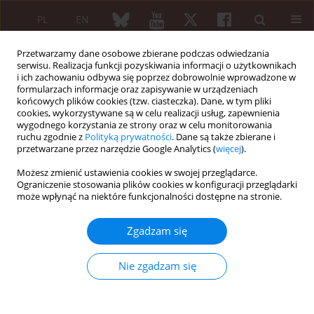
PL
EN
Przetwarzamy dane osobowe zbierane podczas odwiedzania
serwisu. Realizacja funkcji pozyskiwania informacji o użytkownikach
i ich zachowaniu odbywa się poprzez dobrowolnie wprowadzone w
formularzach informacje oraz zapisywanie w urządzeniach
końcowych plików cookies (tzw. ciasteczka). Dane, w tym pliki
cookies, wykorzystywane są w celu realizacji usług, zapewnienia
wygodnego korzystania ze strony oraz w celu monitorowania
3/2023 vol. 61
ruchu zgodnie z
Polityką prywatności
. Dane są także zbierane i
przetwarzane przez narzędzie Google Analytics (
więcej
).
PRACA ORYGINALNA
Możesz zmienić ustawienia cookies w swojej przeglądarce.
Ograniczenie stosowania plików cookies w konfiguracji przeglądarki
Radiosynovectomy of
może wpłynąć na niektóre funkcjonalności dostępne na stronie.
the hip joint –
Zgadzam się
preliminary experience
Nie zgadzam się
1
1
Marek Marcin Chojnowski
,
Danuta Owczarczak
,
2
1
Maria Teresa Płazińska
,
Marek Dedecjus
,