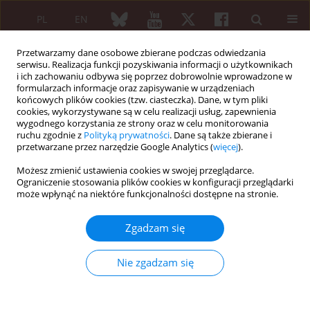
PL
EN
Przetwarzamy dane osobowe zbierane podczas odwiedzania
serwisu. Realizacja funkcji pozyskiwania informacji o użytkownikach
i ich zachowaniu odbywa się poprzez dobrowolnie wprowadzone w
formularzach informacje oraz zapisywanie w urządzeniach
końcowych plików cookies (tzw. ciasteczka). Dane, w tym pliki
cookies, wykorzystywane są w celu realizacji usług, zapewnienia
wygodnego korzystania ze strony oraz w celu monitorowania
2/2021 vol. 59
ruchu zgodnie z
Polityką prywatności
. Dane są także zbierane i
przetwarzane przez narzędzie Google Analytics (
więcej
).
PRACA ORYGINALNA
Możesz zmienić ustawienia cookies w swojej przeglądarce.
Ograniczenie stosowania plików cookies w konfiguracji przeglądarki
Selected psychological factors
może wpłynąć na niektóre funkcjonalności dostępne na stronie.
and medication adherence in
Zgadzam się
patients with rheumatoid
Nie zgadzam się
arthritis