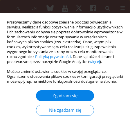
PL
EN
Przetwarzamy dane osobowe zbierane podczas odwiedzania
serwisu. Realizacja funkcji pozyskiwania informacji o użytkownikach
i ich zachowaniu odbywa się poprzez dobrowolnie wprowadzone w
formularzach informacje oraz zapisywanie w urządzeniach
końcowych plików cookies (tzw. ciasteczka). Dane, w tym pliki
cookies, wykorzystywane są w celu realizacji usług, zapewnienia
wygodnego korzystania ze strony oraz w celu monitorowania
Słowo kluczowe
bone
ruchu zgodnie z
Polityką prywatności
. Dane są także zbierane i
densitometry
przetwarzane przez narzędzie Google Analytics (
więcej
).
Możesz zmienić ustawienia cookies w swojej przeglądarce.
Ograniczenie stosowania plików cookies w konfiguracji przeglądarki
może wpłynąć na niektóre funkcjonalności dostępne na stronie.
PRACA PRZEGLĄDOWA
Diagnostyka osteoporozy u pacjentów z
Zgadzam się
reumatoidalnym zapaleniem stawów
Małgorzata Węgierska
,
Marta Dura
,
Einat Blumfield
,
Paweł Żuchowski
,
Nie zgadzam się
Marzena Waszczak
,
Sławomir Jeka
Reumatologia 2016;54(1):29-34
DOI
:
https://doi.org/10.5114/reum.2016.58759