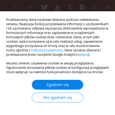
PL
EN
Przetwarzamy dane osobowe zbierane podczas odwiedzania
serwisu. Realizacja funkcji pozyskiwania informacji o użytkownikach
i ich zachowaniu odbywa się poprzez dobrowolnie wprowadzone w
formularzach informacje oraz zapisywanie w urządzeniach
końcowych plików cookies (tzw. ciasteczka). Dane, w tym pliki
cookies, wykorzystywane są w celu realizacji usług, zapewnienia
wygodnego korzystania ze strony oraz w celu monitorowania
1/2016 vol. 54
ruchu zgodnie z
Polityką prywatności
. Dane są także zbierane i
przetwarzane przez narzędzie Google Analytics (
więcej
).
PRACA PRZEGLĄDOWA
Możesz zmienić ustawienia cookies w swojej przeglądarce.
Ograniczenie stosowania plików cookies w konfiguracji przeglądarki
Diagnostyka osteoporozy u
może wpłynąć na niektóre funkcjonalności dostępne na stronie.
pacjentów z reumatoidalnym
Zgadzam się
zapaleniem stawów
Nie zgadzam się
Małgorzata Węgierska
,
Marta Dura
,
Einat Blumfield
,
Paweł Żuchowski
,
Marzena Waszczak
,
Sławomir Jeka