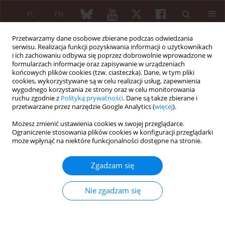
PL
EN
Przetwarzamy dane osobowe zbierane podczas odwiedzania
serwisu. Realizacja funkcji pozyskiwania informacji o użytkownikach
i ich zachowaniu odbywa się poprzez dobrowolnie wprowadzone w
formularzach informacje oraz zapisywanie w urządzeniach
końcowych plików cookies (tzw. ciasteczka). Dane, w tym pliki
cookies, wykorzystywane są w celu realizacji usług, zapewnienia
wygodnego korzystania ze strony oraz w celu monitorowania
Dziedzina
Osteoporoza
ruchu zgodnie z
Polityką prywatności
. Dane są także zbierane i
przetwarzane przez narzędzie Google Analytics (
więcej
).
PRACA ORYGINALNA
Możesz zmienić ustawienia cookies w swojej przeglądarce.
Fracture risk prediction based on
Ograniczenie stosowania plików cookies w konfiguracji przeglądarki
może wpłynąć na niektóre funkcjonalności dostępne na stronie.
multivariable diagnostic models
incorporating dual-energy X-ray
Zgadzam się
absorptiometry based bone mineral
density, trabecular bone score, and clinical risk
factors in women aged ≥ 50 years: a prospective
Nie zgadzam się
study
Maja Warzecha
,
Edward Czerwiński
,
Jarosław Amarowicz