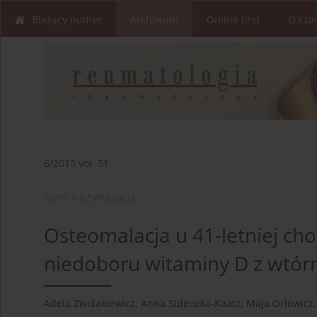
Bieżący numer
Archiwum
Online first
O cza
6/2013 vol. 51
OPIS PRZYPADKU
Osteomalacja u 41-letniej cho
niedoboru witaminy D z wtórn
Adela Zwolakiewicz
,
Anna Sulencka-Kaatz
,
Maja Orłowicz
,