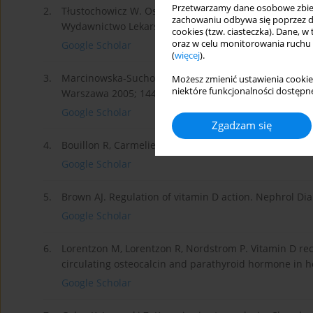
Przetwarzamy dane osobowe zbiera
2.
Tłustochowicz W. Osteoporoza i osteomalacja. W: Reu
zachowaniu odbywa się poprzez d
Wydawnictwo Lekarskie PZWL, Warszawa 2008; 917-91
cookies (tzw. ciasteczka). Dane, w
oraz w celu monitorowania ruchu
Google Scholar
(
więcej
).
3.
Marcinowska-Suchowierska E, Tałałaj M. Osteomalacja. 
Możesz zmienić ustawienia cookie
niektóre funkcjonalności dostępne
Warszawa 2005; 144-158.
Google Scholar
Zgadzam się
4.
Bouillon R, Carmeliet G, Daci E, et al. Vitamin D meta
Google Scholar
5.
Brown AJ. Regulation of vitamin D action. Nephrol Dia
Google Scholar
6.
Lorentzon M, Lorentzon R, Nordstrom P. Vitamin D rec
circulating osteocalcin and parathyroid hormone in h
Google Scholar