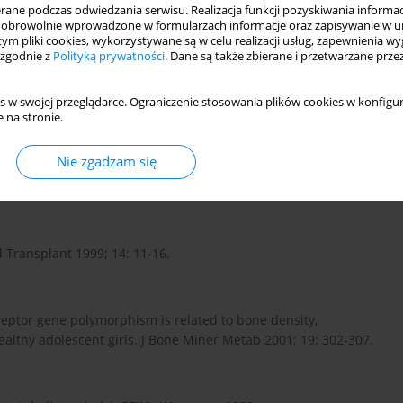
ne podczas odwiedzania serwisu. Realizacja funkcji pozyskiwania informacj
matologia kliniczna. Zimmermann-Górska I (red.).
obrowolnie wprowadzone w formularzach informacje oraz zapisywanie w u
8.
 tym pliki cookies, wykorzystywane są w celu realizacji usług, zapewnienia 
 zgodnie z
Polityką prywatności
. Dane są także zbierane i przetwarzane prze
W: Choroby metaboliczne kości. Badurski J (red.). Borgis,
s w swojej przeglądarce. Ograniczenie stosowania plików cookies w konfigur
 na stronie.
Nie zgadzam się
bolism and action. Osteoporosis Int 1998; Suppl. 8: S13-S19.
l Transplant 1999; 14: 11-16.
eptor gene polymorphism is related to bone density,
ealthy adolescent girls. J Bone Miner Metab 2001; 19: 302-307.