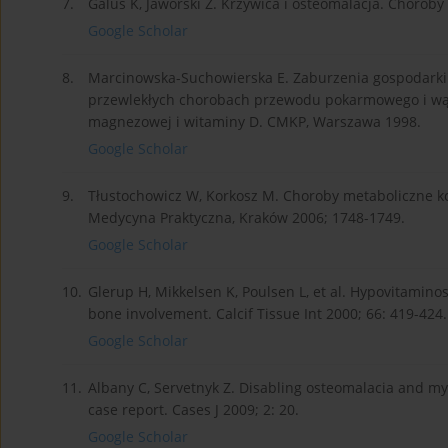
7.
Galus K, Jaworski Z. Krzywica i osteomalacja. Chorob
Google Scholar
8.
Marcinowska-Suchowierska E. Zaburzenia gospodarki
przewlekłych chorobach przewodu pokarmowego i wą
magnezowej i witaminy D. CMKP, Warszawa 1998.
Google Scholar
9.
Tłustochowicz W, Korkosz M. Choroby metaboliczne koś
Medycyna Praktyczna, Kraków 2006; 1748-1749.
Google Scholar
10.
Glerup H, Mikkelsen K, Poulsen L, et al. Hypovitamin
bone involvement. Calcif Tissue Int 2000; 66: 419-424.
Google Scholar
11.
Albany C, Servetnyk Z. Disabling osteomalacia and myo
case report. Cases J 2009; 2: 20.
Google Scholar