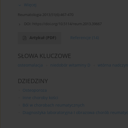
Więcej
Reumatologia 2013;51(6):467-470
DOI:
https://doi.org/10.5114/reum.2013.39667
Artykuł
(PDF)
Referencje
(14)
SŁOWA KLUCZOWE
osteomalacja
niedobór witaminy D
wtórna nadczyn
DZIEDZINY
Osteoporoza
Inne choroby kości
Ból w chorobach reumatycznych
Diagnostyka laboratoryjna I obrazowa chorób reumaty