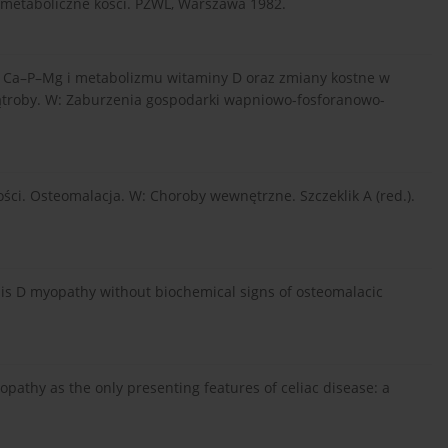
y metaboliczne kości. PZWL, Warszawa 1982.
 Ca–P–Mg i metabolizmu witaminy D oraz zmiany kostne w
troby. W: Zaburzenia gospodarki wapniowo-fosforanowo-
ci. Osteomalacja. W: Choroby wewnętrzne. Szczeklik A (red.).
osis D myopathy without biochemical signs of osteomalacic
pathy as the only presenting features of celiac disease: a