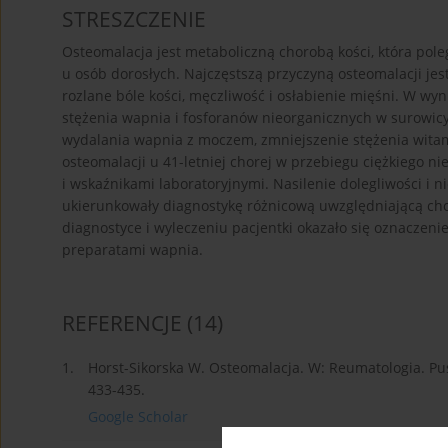
STRESZCZENIE
Osteomalacja jest metaboliczną chorobą kości, która pole
u osób dorosłych. Najczęstszą przyczyną osteomalacji je
rozlane bóle kości, męczliwość i osłabienie mięśni. W wy
stężenia wapnia i fosforanów nieorganicznych w surowicy,
wydalania wapnia z moczem, zmniejszenie stężenia witam
osteomalacji u 41-letniej chorej w przebiegu ciężkiego n
i wskaźnikami laboratoryjnymi. Nasilenie dolegliwości i
ukierunkowały diagnostykę różnicową uwzględniającą ch
diagnostyce i wyleczeniu pacjentki okazało się oznaczen
preparatami wapnia.
REFERENCJE
(14)
1.
Horst-Sikorska W. Osteomalacja. W: Reumatologia. Pu
433-435.
Google Scholar