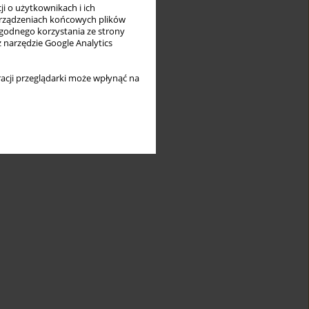
i o użytkownikach i ich
rządzeniach końcowych plików
wygodnego korzystania ze strony
z narzędzie Google Analytics
acji przeglądarki może wpłynąć na