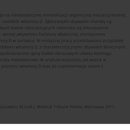
ga na niedostatecznej mineralizacji organicznej macierzy kostnej
st niedobór witaminy D. Zgłaszanymi objawami choroby są:
nikach badań laboratoryjnych stwierdza się zmniejszenie
 wzrost aktywności fosfatazy alkalicznej, zmniejszenie
iny D w surowicy. W niniejszej pracy przedstawiono przypadek
iedoboru witaminy D, z charakterystycznymi objawami klinicznymi
 niejednoznaczne opisy badań obrazowych układu kostnego
oroby nowotworowe. W artykule wskazano, jak ważne w
ie poziomu witaminy D oraz jej suplementacja razem z
szczewicz M (red.). Medical Tribune Polska, Warszawa 2011;