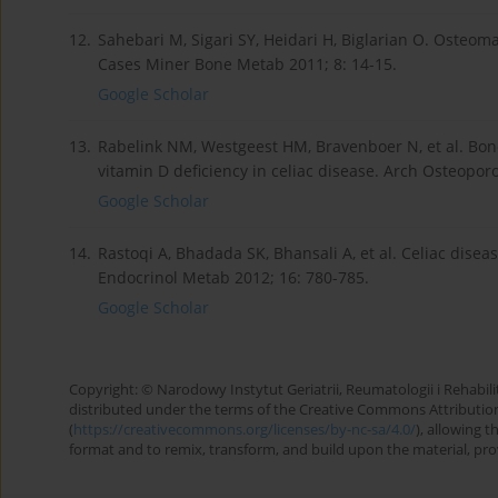
12.
Sahebari M, Sigari SY, Heidari H, Biglarian O. Osteomala
Cases Miner Bone Metab 2011; 8: 14-15.
Google Scholar
13.
Rabelink NM, Westgeest HM, Bravenboer N, et al. Bon
vitamin D deficiency in celiac disease. Arch Osteoporo
Google Scholar
14.
Rastoqi A, Bhadada SK, Bhansali A, et al. Celiac disea
Endocrinol Metab 2012; 16: 780-785.
Google Scholar
Copyright: © Narodowy Instytut Geriatrii, Reumatologii i Rehabilita
distributed under the terms of the Creative Commons Attributio
(
https://creativecommons.org/licenses/by-nc-sa/4.0/
), allowing 
format and to remix, transform, and build upon the material, provi