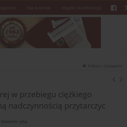
sopiśmie
Dla autorów
Książki i Konferencje
Pobierz cytowanie
rej w przebiegu ciężkiego
ą nadczynnością przytarczyc
Sławomir Jeka