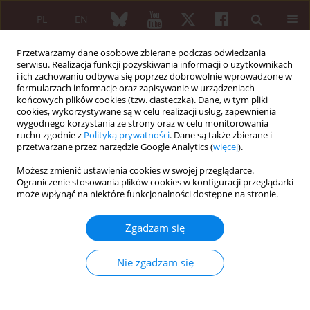
PL
EN
Przetwarzamy dane osobowe zbierane podczas odwiedzania
serwisu. Realizacja funkcji pozyskiwania informacji o użytkownikach
i ich zachowaniu odbywa się poprzez dobrowolnie wprowadzone w
formularzach informacje oraz zapisywanie w urządzeniach
końcowych plików cookies (tzw. ciasteczka). Dane, w tym pliki
cookies, wykorzystywane są w celu realizacji usług, zapewnienia
wygodnego korzystania ze strony oraz w celu monitorowania
Archiwum
ruchu zgodnie z
Polityką prywatności
. Dane są także zbierane i
przetwarzane przez narzędzie Google Analytics (
więcej
).
6/2013 vol. 51
Możesz zmienić ustawienia cookies w swojej przeglądarce.
Ograniczenie stosowania plików cookies w konfiguracji przeglądarki
może wpłynąć na niektóre funkcjonalności dostępne na stronie.
ARTYKUŁ REDAKCYJNY
Leki biopodobne stosowane w reumatologii
Zgadzam się
Piotr Wiland
Nie zgadzam się
Reumatologia 2013;51(6):399-408
DOI
:
https://doi.org/10.5114/reum.2013.39657
Streszczenie
Artykuł
(PDF)