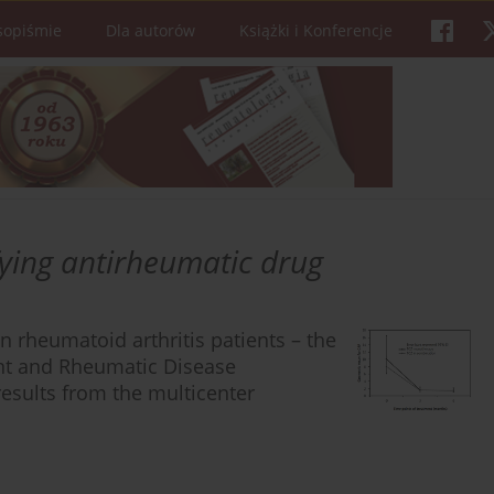
sopiśmie
Dla autorów
Książki i Konferencje
ying antirheumatic drug
in rheumatoid arthritis patients – the
nt and Rheumatic Disease
results from the multicenter