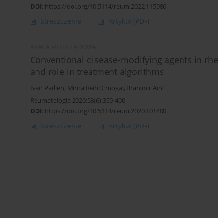
DOI
:
https://doi.org/10.5114/reum.2022.115986
Streszczenie
Artykuł
(PDF)
PRACA PRZEGLĄDOWA
Conventional disease-modifying agents in rheu
and role in treatment algorithms
Ivan Padjen
,
Mirna Reihl Crnogaj
,
Branimir Anić
Reumatologia 2020;58(6):390-400
DOI
:
https://doi.org/10.5114/reum.2020.101400
Streszczenie
Artykuł
(PDF)