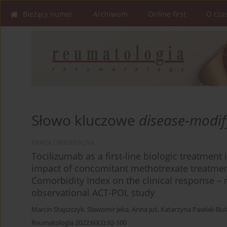
Bieżący numer
Archiwum
Online first
O cza
Słowo kluczowe
disease-modif
PRACA ORYGINALNA
Tocilizumab as a first-line biologic treatment 
impact of concomitant methotrexate treatme
Comorbidity Index on the clinical response – 
observational ACT-POL study
Marcin Stajszczyk
,
Sławomir Jeka
,
Anna Juś
,
Katarzyna Pawlak-Buś
Reumatologia 2022;60(2):92-100