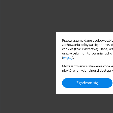
Przetwarzamy dane osobowe zbiera
zachowaniu odbywa się poprzez d
cookies (tzw. ciasteczka). Dane, w
oraz w celu monitorowania ruchu
(
więcej
).
Możesz zmienić ustawienia cookie
niektóre funkcjonalności dostępne
Zgadzam się