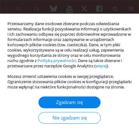
PL
EN
Przetwarzamy dane osobowe zbierane podczas odwiedzania
serwisu. Realizacja funkcji pozyskiwania informacji o użytkownikach
i ich zachowaniu odbywa się poprzez dobrowolnie wprowadzone w
formularzach informacje oraz zapisywanie w urządzeniach
końcowych plików cookies (tzw. ciasteczka). Dane, w tym pliki
cookies, wykorzystywane są w celu realizacji usług, zapewnienia
wygodnego korzystania ze strony oraz w celu monitorowania
6/2020 vol. 58
ruchu zgodnie z
Polityką prywatności
. Dane są także zbierane i
przetwarzane przez narzędzie Google Analytics (
więcej
).
PRACA PRZEGLĄDOWA
Możesz zmienić ustawienia cookies w swojej przeglądarce.
Ograniczenie stosowania plików cookies w konfiguracji przeglądarki
Conventional disease-modifying
może wpłynąć na niektóre funkcjonalności dostępne na stronie.
agents in rheumatoid arthritis –
Zgadzam się
a review of their current use
Nie zgadzam się
and role in treatment
algorithms