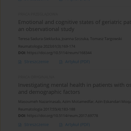
PRACA PRZEGLĄDOWA
Emotional and cognitive states of geriatric p
an observational study
Teresa Sadura-Sieklucka
,
Joanna Szczuka
,
Tomasz Targowski
Reumatologia 2023;61(3):169-174
DOI
:
https://doi.org/10.5114/reum/168344
Streszczenie
Artykuł
(PDF)
PRACA ORYGINALNA
Investigating mental health in patients with os
and demographic factors
Masoumeh Nazarinasab
,
Azim Motamedfar
,
Azin Eskandari Mo
Reumatologia 2017;55(4):183-188
DOI
:
https://doi.org/10.5114/reum.2017.69778
Streszczenie
Artykuł
(PDF)