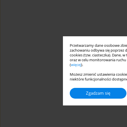
Przetwarzamy dane osobowe zbiera
zachowaniu odbywa się poprzez d
cookies (tzw. ciasteczka). Dane, w
oraz w celu monitorowania ruchu
(
więcej
).
Możesz zmienić ustawienia cookie
niektóre funkcjonalności dostępne
Zgadzam się