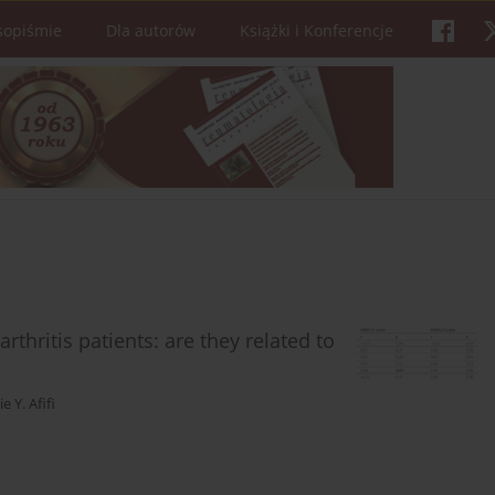
sopiśmie
Dla autorów
Książki i Konferencje
thritis patients: are they related to
e Y. Afifi