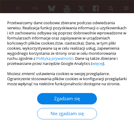
PL
EN
Przetwarzamy dane osobowe zbierane podczas odwiedzania
serwisu. Realizacja funkcji pozyskiwania informacji o użytkownikach
i ich zachowaniu odbywa się poprzez dobrowolnie wprowadzone w
formularzach informacje oraz zapisywanie w urządzeniach
końcowych plików cookies (tzw. ciasteczka). Dane, w tym pliki
cookies, wykorzystywane są w celu realizacji usług, zapewnienia
wygodnego korzystania ze strony oraz w celu monitorowania
Słowo kluczowe
minimal invasive
ruchu zgodnie z
Polityką prywatności
. Dane są także zbierane i
therapy
przetwarzane przez narzędzie Google Analytics (
więcej
).
Możesz zmienić ustawienia cookies w swojej przeglądarce.
Ograniczenie stosowania plików cookies w konfiguracji przeglądarki
Vaginal carbon dioxide laser therapy and
może wpłynąć na niektóre funkcjonalności dostępne na stronie.
tropocollagen injections – combination therapy
of the genitourinary syndrome of menopause
Zgadzam się
Andrzej Woźniak
Reumatologia 2024;62 (Suppl 2)(First Multidisciplinary International
Nie zgadzam się
Conference on Injectable Collagen Therapy was held at the National
Institute of Geriatrics, Rheumatology and Rehabilitation (Narodowy
Instytut Geriatrii, Reumatologii i Rehabilitacji – NIGRiR) in Warsaw,