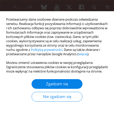
PL
EN
Przetwarzamy dane osobowe zbierane podczas odwiedzania
serwisu. Realizacja funkcji pozyskiwania informacji o użytkownikach
i ich zachowaniu odbywa się poprzez dobrowolnie wprowadzone w
formularzach informacje oraz zapisywanie w urządzeniach
końcowych plików cookies (tzw. ciasteczka). Dane, w tym pliki
cookies, wykorzystywane są w celu realizacji usług, zapewnienia
wygodnego korzystania ze strony oraz w celu monitorowania
Słowo kluczowe
posterior
ruchu zgodnie z
Polityką prywatności
. Dane są także zbierane i
ischemic optic neuropathy
przetwarzane przez narzędzie Google Analytics (
więcej
).
Możesz zmienić ustawienia cookies w swojej przeglądarce.
Ograniczenie stosowania plików cookies w konfiguracji przeglądarki
może wpłynąć na niektóre funkcjonalności dostępne na stronie.
PRZEGLĄD LITERATURY NA PODSTAWIE PRZYPADKÓW
Posterior ischemic optic neuropathy
Zgadzam się
as the main manifestation of giant
cell arteritis: a case-based literature review
Nie zgadzam się
Nina Barankiewicz-Tyc
,
Norbert Wąsik
,
Przemysław Majewski
,
Karolina
Kania
,
Jakub Moskal
,
Alicja Kalinowska
Reumatologia 2026;64(1):65-71