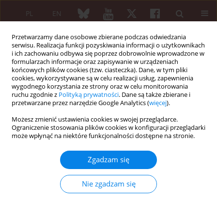
PL
EN
Przetwarzamy dane osobowe zbierane podczas odwiedzania
serwisu. Realizacja funkcji pozyskiwania informacji o użytkownikach
i ich zachowaniu odbywa się poprzez dobrowolnie wprowadzone w
formularzach informacje oraz zapisywanie w urządzeniach
końcowych plików cookies (tzw. ciasteczka). Dane, w tym pliki
cookies, wykorzystywane są w celu realizacji usług, zapewnienia
wygodnego korzystania ze strony oraz w celu monitorowania
Słowo kluczowe
stan
ruchu zgodnie z
Polityką prywatności
. Dane są także zbierane i
funkcjonalny
przetwarzane przez narzędzie Google Analytics (
więcej
).
Możesz zmienić ustawienia cookies w swojej przeglądarce.
Ograniczenie stosowania plików cookies w konfiguracji przeglądarki
może wpłynąć na niektóre funkcjonalności dostępne na stronie.
PRACA ORYGINALNA
Wpływ terapii wibroakustycznej na stan
Zgadzam się
funkcjonalny osób z gonartrozą. Doniesienie
wstępne
Nie zgadzam się
Agnieszka Skopowska
,
Maciej Biernacki
,
Monika Dekowska
,
Piotr Ożóg
,
Anna Grochowska
Reumatologia 2014;52(5):292-298