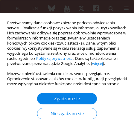
PL
EN
Przetwarzamy dane osobowe zbierane podczas odwiedzania
serwisu. Realizacja funkcji pozyskiwania informacji o użytkownikach
i ich zachowaniu odbywa się poprzez dobrowolnie wprowadzone w
formularzach informacje oraz zapisywanie w urządzeniach
końcowych plików cookies (tzw. ciasteczka). Dane, w tym pliki
cookies, wykorzystywane są w celu realizacji usług, zapewnienia
wygodnego korzystania ze strony oraz w celu monitorowania
Słowo kluczowe
testy IGRA
ruchu zgodnie z
Polityką prywatności
. Dane są także zbierane i
przetwarzane przez narzędzie Google Analytics (
więcej
).
Możesz zmienić ustawienia cookies w swojej przeglądarce.
OPIS PRZYPADKU
Ograniczenie stosowania plików cookies w konfiguracji przeglądarki
Gruźlica u chorej obciążonej reumatoidalnym
może wpłynąć na niektóre funkcjonalności dostępne na stronie.
zapaleniem stawów, leczonej infliksymabem
Zgadzam się
Bartosz Franiak
,
Magdalena Marek
,
Aleksandra Multan
Reumatologia 2012;50(5):444-448
Nie zgadzam się
DOI
:
https://doi.org/10.5114/reum.2012.31408
Streszczenie
Artykuł
(PDF)