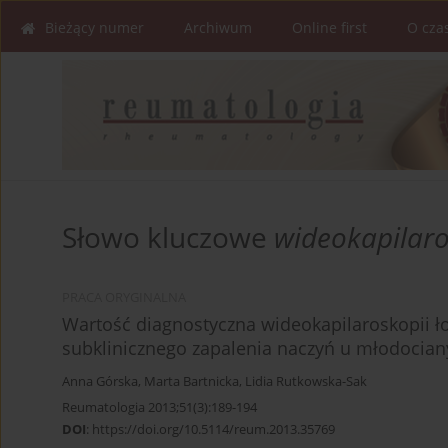
Bieżący numer
Archiwum
Online first
O cza
Słowo kluczowe
wideokapilar
PRACA ORYGINALNA
Wartość diagnostyczna wideokapilaroskopii ł
subklinicznego zapalenia naczyń u młodocia
Anna Górska
,
Marta Bartnicka
,
Lidia Rutkowska-Sak
Reumatologia 2013;51(3):189-194
DOI
:
https://doi.org/10.5114/reum.2013.35769