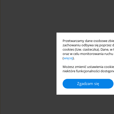
Przetwarzamy dane osobowe zbiera
zachowaniu odbywa się poprzez d
cookies (tzw. ciasteczka). Dane, w
oraz w celu monitorowania ruchu
(
więcej
).
Możesz zmienić ustawienia cookie
niektóre funkcjonalności dostępne
Zgadzam się