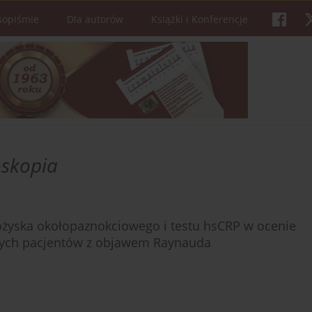
sopiśmie
Dla autorów
Książki i Konferencje
oskopia
ożyska okołopaznokciowego i testu hsCRP w ocenie
nych pacjentów z objawem Raynauda