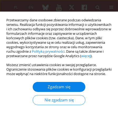
PL
EN
Przetwarzamy dane osobowe zbierane podczas odwiedzania
serwisu. Realizacja funkcji pozyskiwania informacji o użytkownikach
i ich zachowaniu odbywa się poprzez dobrowolnie wprowadzone w
formularzach informacje oraz zapisywanie w urządzeniach
końcowych plików cookies (tzw. ciasteczka). Dane, w tym pliki
cookies, wykorzystywane są w celu realizacji usług, zapewnienia
wygodnego korzystania ze strony oraz w celu monitorowania
5/2020 vol. 58
ruchu zgodnie z
Polityką prywatności
. Dane są także zbierane i
przetwarzane przez narzędzie Google Analytics (
więcej
).
PRACA PRZEGLĄDOWA
Możesz zmienić ustawienia cookies w swojej przeglądarce.
Ograniczenie stosowania plików cookies w konfiguracji przeglądarki
The importance of
może wpłynąć na niektóre funkcjonalności dostępne na stronie.
homocysteine in the
Zgadzam się
development of cardiovascular
Nie zgadzam się
complications in patients with
rheumatoid arthritis