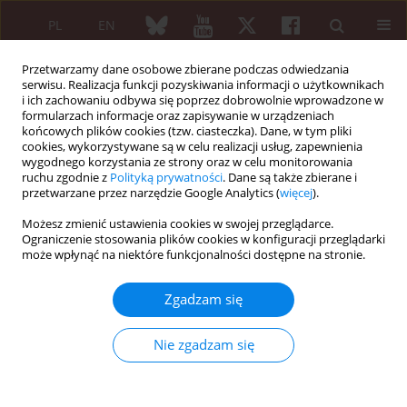
PL
EN
Przetwarzamy dane osobowe zbierane podczas odwiedzania
serwisu. Realizacja funkcji pozyskiwania informacji o użytkownikach
i ich zachowaniu odbywa się poprzez dobrowolnie wprowadzone w
formularzach informacje oraz zapisywanie w urządzeniach
końcowych plików cookies (tzw. ciasteczka). Dane, w tym pliki
cookies, wykorzystywane są w celu realizacji usług, zapewnienia
wygodnego korzystania ze strony oraz w celu monitorowania
2/2006 vol. 44
ruchu zgodnie z
Polityką prywatności
. Dane są także zbierane i
przetwarzane przez narzędzie Google Analytics (
więcej
).
Możesz zmienić ustawienia cookies w swojej przeglądarce.
Ograniczenie stosowania plików cookies w konfiguracji przeglądarki
Artykuł przeglądowy
może wpłynąć na niektóre funkcjonalności dostępne na stronie.
Niesteroidowe leki
Zgadzam się
przeciwzapalne – blaski i cienie
Nie zgadzam się
Barbara Lisowska
,
Maria Rell-Bakalarska
,
Lidia Rutkowska-Sak