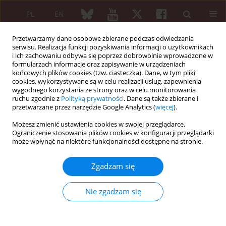
PL
EN
Przetwarzamy dane osobowe zbierane podczas odwiedzania
serwisu. Realizacja funkcji pozyskiwania informacji o użytkownikach
i ich zachowaniu odbywa się poprzez dobrowolnie wprowadzone w
formularzach informacje oraz zapisywanie w urządzeniach
końcowych plików cookies (tzw. ciasteczka). Dane, w tym pliki
cookies, wykorzystywane są w celu realizacji usług, zapewnienia
wygodnego korzystania ze strony oraz w celu monitorowania
5/2017 vol. 55
ruchu zgodnie z
Polityką prywatności
. Dane są także zbierane i
przetwarzane przez narzędzie Google Analytics (
więcej
).
OPIS PRZYPADKU
Możesz zmienić ustawienia cookies w swojej przeglądarce.
Ograniczenie stosowania plików cookies w konfiguracji przeglądarki
Two clinical cases of
może wpłynąć na niektóre funkcjonalności dostępne na stronie.
granulomatosis with
Zgadzam się
polyangiitis with isolated otitis
Nie zgadzam się
media and mastoiditis