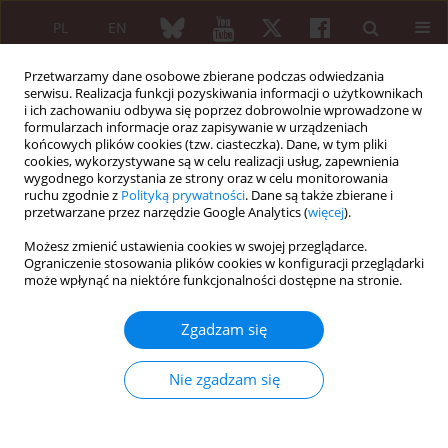
PL
EN
Przetwarzamy dane osobowe zbierane podczas odwiedzania
serwisu. Realizacja funkcji pozyskiwania informacji o użytkownikach
i ich zachowaniu odbywa się poprzez dobrowolnie wprowadzone w
formularzach informacje oraz zapisywanie w urządzeniach
końcowych plików cookies (tzw. ciasteczka). Dane, w tym pliki
cookies, wykorzystywane są w celu realizacji usług, zapewnienia
wygodnego korzystania ze strony oraz w celu monitorowania
XXV KONGRES POLSKIEGO TOWARZYSTWA...
ruchu zgodnie z
Polityką prywatności
. Dane są także zbierane i
przetwarzane przez narzędzie Google Analytics (
więcej
).
Możesz zmienić ustawienia cookies w swojej przeglądarce.
Ograniczenie stosowania plików cookies w konfiguracji przeglądarki
Uveal complications in the
może wpłynąć na niektóre funkcjonalności dostępne na stronie.
course of systemic sclerosis: A
Zgadzam się
clinical case
Nie zgadzam się
1
1
Jakub Kuna
,
Magdalena Krajewska-Włodarczyk