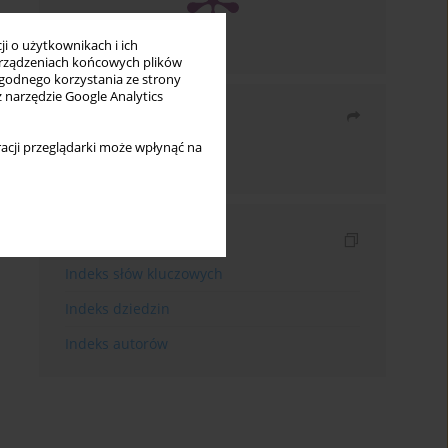
i o użytkownikach i ich
rządzeniach końcowych plików
wygodnego korzystania ze strony
z narzędzie Google Analytics
Udostępnij
acji przeglądarki może wpłynąć na
Wyślij mailem
Indeksy
Indeks słów kluczowych
Indeks dziedzin
Indeks autorów