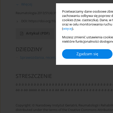
Więcej
Przetwarzamy dane osobowe zbiera
Reumatologia 2013;51(4):313-315
zachowaniu odbywa się poprzez d
cookies (tzw. ciasteczka). Dane, w
DOI:
https://doi.org/10.5114/reum.2013.37561
oraz w celu monitorowania ruchu
(
więcej
).
Artykuł
(PDF)
Możesz zmienić ustawienia cookie
niektóre funkcjonalności dostępne
DZIEDZINY
Zgadzam się
Sprawozdania, recenzje książek, komentarze
STRESZCZENIE
a a a a a a a a a a a a a a a a a a a a a a a a a a a a a a a a
aa a aa aaaa a aa a a a aa aa a a a a a a a a a a a a a a a a
Copyright: © Narodowy Instytut Geriatrii, Reumatologii i Rehabilita
distributed under the terms of the Creative Commons Attributio