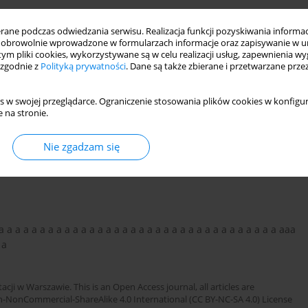
ne podczas odwiedzania serwisu. Realizacja funkcji pozyskiwania informacj
obrowolnie wprowadzone w formularzach informacje oraz zapisywanie w u
 tym pliki cookies, wykorzystywane są w celu realizacji usług, zapewnienia 
 zgodnie z
Polityką prywatności
. Dane są także zbierane i przetwarzane prze
s w swojej przeglądarce. Ograniczenie stosowania plików cookies w konfigur
 na stronie.
Nie zgadzam się
 a a a a a a a a a a a a a a a a a a a a a a a a a a a a a a a a a a aaa
 a
cji w Warszawie. This is an Open Access journal, all articles are
n-NonCommercial-ShareAlike 4.0 International (CC BY-NC-SA 4.0) License