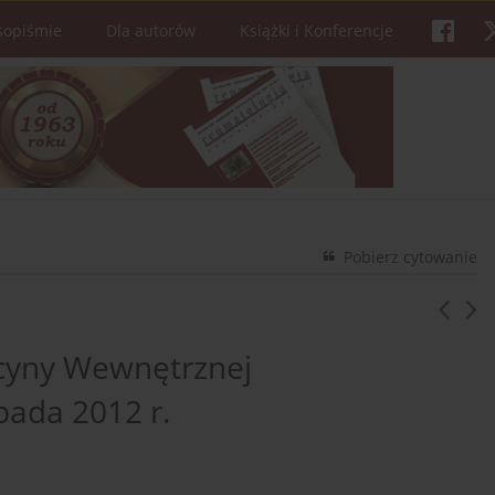
sopiśmie
Dla autorów
Książki i Konferencje
Pobierz cytowanie
cyny Wewnętrznej
pada 2012 r.