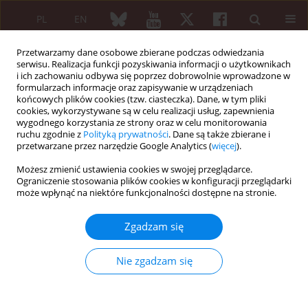
PL
EN
Przetwarzamy dane osobowe zbierane podczas odwiedzania
serwisu. Realizacja funkcji pozyskiwania informacji o użytkownikach
i ich zachowaniu odbywa się poprzez dobrowolnie wprowadzone w
formularzach informacje oraz zapisywanie w urządzeniach
końcowych plików cookies (tzw. ciasteczka). Dane, w tym pliki
cookies, wykorzystywane są w celu realizacji usług, zapewnienia
wygodnego korzystania ze strony oraz w celu monitorowania
Autor
Einat Blumfield
ruchu zgodnie z
Polityką prywatności
. Dane są także zbierane i
przetwarzane przez narzędzie Google Analytics (
więcej
).
PRACA PRZEGLĄDOWA
Możesz zmienić ustawienia cookies w swojej przeglądarce.
Diagnostyka osteoporozy u pacjentów z
Ograniczenie stosowania plików cookies w konfiguracji przeglądarki
może wpłynąć na niektóre funkcjonalności dostępne na stronie.
reumatoidalnym zapaleniem stawów
Małgorzata Węgierska
,
Marta Dura
,
Einat Blumfield
,
Paweł Żuchowski
,
Zgadzam się
Marzena Waszczak
,
Sławomir Jeka
Reumatologia 2016;54(1):29-34
Nie zgadzam się
DOI
:
https://doi.org/10.5114/reum.2016.58759
Streszczenie
Artykuł
(PDF)