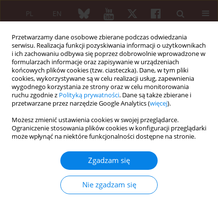
PL
EN
Przetwarzamy dane osobowe zbierane podczas odwiedzania
serwisu. Realizacja funkcji pozyskiwania informacji o użytkownikach
i ich zachowaniu odbywa się poprzez dobrowolnie wprowadzone w
formularzach informacje oraz zapisywanie w urządzeniach
końcowych plików cookies (tzw. ciasteczka). Dane, w tym pliki
cookies, wykorzystywane są w celu realizacji usług, zapewnienia
wygodnego korzystania ze strony oraz w celu monitorowania
Autor
Elwira Biernacka
ruchu zgodnie z
Polityką prywatności
. Dane są także zbierane i
przetwarzane przez narzędzie Google Analytics (
więcej
).
PRACA PRZEGLĄDOWA
Możesz zmienić ustawienia cookies w swojej przeglądarce.
Przeciwciała dla cytrulinowanych białek – nowe
Ograniczenie stosowania plików cookies w konfiguracji przeglądarki
może wpłynąć na niektóre funkcjonalności dostępne na stronie.
kierunki badań
Elwira Biernacka
,
Jakub Ząbek
Zgadzam się
Reumatologia 2010;48(4):262-270
Streszczenie
Artykuł
(PDF)
Nie zgadzam się
PRACA PRZEGLĄDOWA