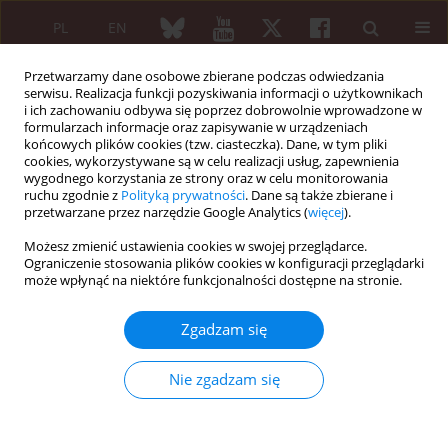
PL
EN
Przetwarzamy dane osobowe zbierane podczas odwiedzania
serwisu. Realizacja funkcji pozyskiwania informacji o użytkownikach
i ich zachowaniu odbywa się poprzez dobrowolnie wprowadzone w
formularzach informacje oraz zapisywanie w urządzeniach
końcowych plików cookies (tzw. ciasteczka). Dane, w tym pliki
cookies, wykorzystywane są w celu realizacji usług, zapewnienia
wygodnego korzystania ze strony oraz w celu monitorowania
Autor
Hanna Przepiera-Będzak
ruchu zgodnie z
Polityką prywatności
. Dane są także zbierane i
przetwarzane przez narzędzie Google Analytics (
więcej
).
Hairy cell leukemia in a patient with rheumatoid
Możesz zmienić ustawienia cookies w swojej przeglądarce.
arthritis treated successfully with rituximab
Ograniczenie stosowania plików cookies w konfiguracji przeglądarki
może wpłynąć na niektóre funkcjonalności dostępne na stronie.
Maciej Szewczyk
,
Marek Brzosko
,
Hanna Przepiera-Będzak
Reumatologia 2024;62 (Suppl 1)(XXV KONGRES POLSKIEGO
Zgadzam się
TOWARZYSTWA REUMATOLOGICZNEGO ):122
DOI
:
https://doi.org/10.5114/reum/193308
Nie zgadzam się
Artykuł
(PDF)
Severe course of spondyloarthritis in patients