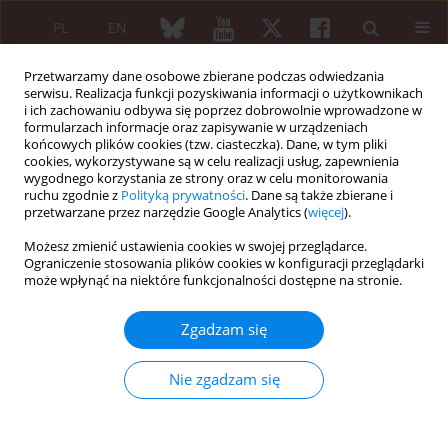
PL
EN
Przetwarzamy dane osobowe zbierane podczas odwiedzania
serwisu. Realizacja funkcji pozyskiwania informacji o użytkownikach
i ich zachowaniu odbywa się poprzez dobrowolnie wprowadzone w
formularzach informacje oraz zapisywanie w urządzeniach
końcowych plików cookies (tzw. ciasteczka). Dane, w tym pliki
cookies, wykorzystywane są w celu realizacji usług, zapewnienia
wygodnego korzystania ze strony oraz w celu monitorowania
Autor
Izabela Krzemińska-
ruchu zgodnie z
Polityką prywatności
. Dane są także zbierane i
Dąbrowska
przetwarzane przez narzędzie Google Analytics (
więcej
).
Możesz zmienić ustawienia cookies w swojej przeglądarce.
Ograniczenie stosowania plików cookies w konfiguracji przeglądarki
Artykuł oryginalny
może wpłynąć na niektóre funkcjonalności dostępne na stronie.
Ocena wpływu zmian zwyrodnieniowo-
wytwórczych kręgosłupa na wyniki leczenia
Zgadzam się
zachowawczego chorych z zespołem bólowo-
korzeniowym związanym z przepukliną
Nie zgadzam się
lędźwiowych krążków międzykręgowych
Tadeusz Styczyński
,
Stefan Żarski
,
Izabela Krzemińska-Dąbrowska
,
Bohdan Pyskło
,
Robert Gasik
,
Natalia Wołosiewicz