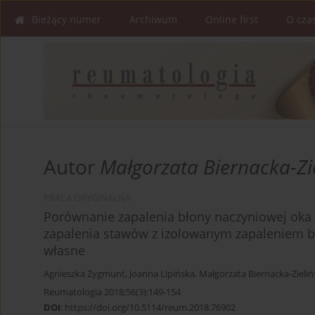
Bieżący numer
Archiwum
Online first
O cza
Autor
Małgorzata Biernacka-Zi
PRACA ORYGINALNA
Porównanie zapalenia błony naczyniowej oka
zapalenia stawów z izolowanym zapaleniem bł
własne
Agnieszka Zygmunt
,
Joanna Lipińska
,
Małgorzata Biernacka-Zieliń
Reumatologia 2018;56(3):149-154
DOI
:
https://doi.org/10.5114/reum.2018.76902