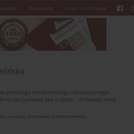
sopiśmie
Dla autorów
Książki i Konferencje
elińska
 w przebiegu młodzieńczego idiopatycznego
ony naczyniowej oka u dzieci - doświadczenia
ska
,
Ewa Lipiec
,
Anna Niwald
,
Elżbieta Smolewska