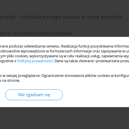
ewczynki – choroba kociego pazura, a może początek
ygmunt
,
Jerzy Stańczyk
,
Elżbieta Smolewska
ne podczas odwiedzania serwisu. Realizacja funkcji pozyskiwania informacj
obrowolnie wprowadzone w formularzach informacje oraz zapisywanie w u
 tym pliki cookies, wykorzystywane są w celu realizacji usług, zapewnienia 
 zgodnie z
Polityką prywatności
. Dane są także zbierane i przetwarzane prze
s w swojej przeglądarce. Ograniczenie stosowania plików cookies w konfigur
zieńcze idiopatyczne zapalenie stawów a obraz
 na stronie.
Nie zgadzam się
Stańczyk
,
Elżbieta Smolewska