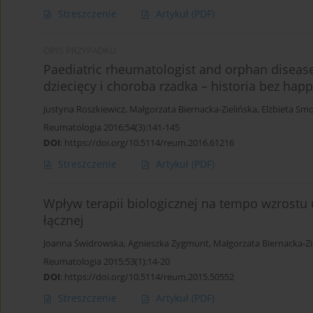
Streszczenie
Artykuł
(PDF)
OPIS PRZYPADKU
Paediatric rheumatologist and orphan diseas
dziecięcy i choroba rzadka – historia bez hap
Justyna Roszkiewicz
,
Małgorzata Biernacka-Zielińska
,
Elżbieta Sm
Reumatologia 2016;54(3):141-145
DOI
:
https://doi.org/10.5114/reum.2016.61216
Streszczenie
Artykuł
(PDF)
Wpływ terapii biologicznej na tempo wzrostu
łącznej
Joanna Świdrowska
,
Agnieszka Zygmunt
,
Małgorzata Biernacka-Zi
Reumatologia 2015;53(1):14-20
DOI
:
https://doi.org/10.5114/reum.2015.50552
Streszczenie
Artykuł
(PDF)