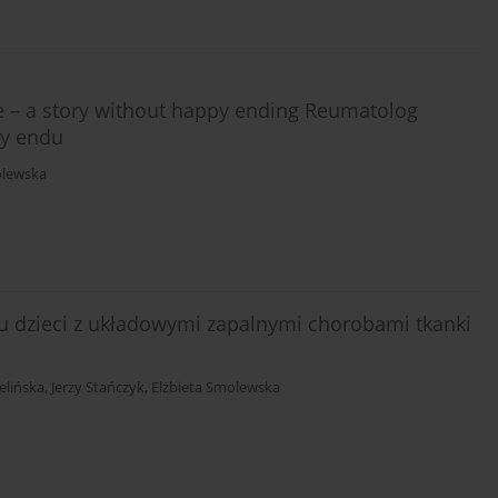
e – a story without happy ending Reumatolog
py endu
olewska
 u dzieci z układowymi zapalnymi chorobami tkanki
elińska
,
Jerzy Stańczyk
,
Elżbieta Smolewska