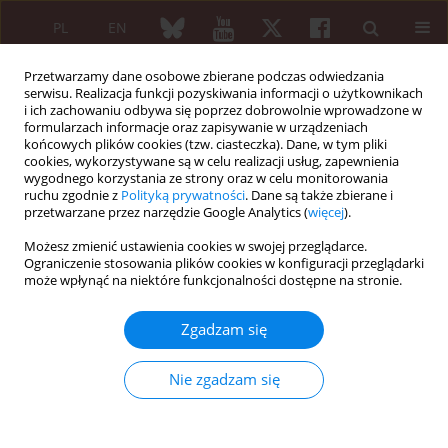
PL
EN
Przetwarzamy dane osobowe zbierane podczas odwiedzania
serwisu. Realizacja funkcji pozyskiwania informacji o użytkownikach
i ich zachowaniu odbywa się poprzez dobrowolnie wprowadzone w
formularzach informacje oraz zapisywanie w urządzeniach
końcowych plików cookies (tzw. ciasteczka). Dane, w tym pliki
cookies, wykorzystywane są w celu realizacji usług, zapewnienia
wygodnego korzystania ze strony oraz w celu monitorowania
Autor
Marzena Waszczak
ruchu zgodnie z
Polityką prywatności
. Dane są także zbierane i
przetwarzane przez narzędzie Google Analytics (
więcej
).
PRACA PRZEGLĄDOWA
Możesz zmienić ustawienia cookies w swojej przeglądarce.
Diagnostyka osteoporozy u pacjentów z
Ograniczenie stosowania plików cookies w konfiguracji przeglądarki
może wpłynąć na niektóre funkcjonalności dostępne na stronie.
reumatoidalnym zapaleniem stawów
Małgorzata Węgierska
,
Marta Dura
,
Einat Blumfield
,
Paweł Żuchowski
,
Zgadzam się
Marzena Waszczak
,
Sławomir Jeka
Reumatologia 2016;54(1):29-34
Nie zgadzam się
DOI
:
https://doi.org/10.5114/reum.2016.58759
Streszczenie
Artykuł
(PDF)