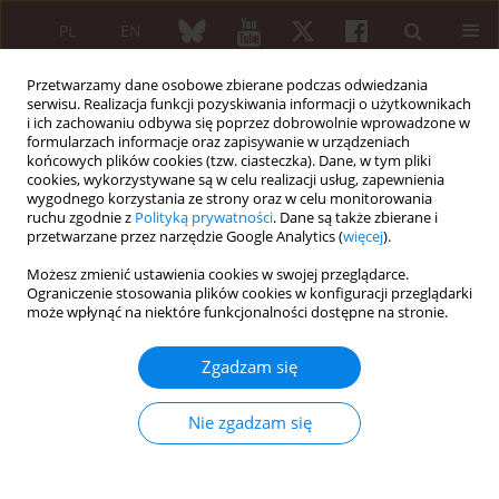
PL
EN
Przetwarzamy dane osobowe zbierane podczas odwiedzania
serwisu. Realizacja funkcji pozyskiwania informacji o użytkownikach
i ich zachowaniu odbywa się poprzez dobrowolnie wprowadzone w
formularzach informacje oraz zapisywanie w urządzeniach
końcowych plików cookies (tzw. ciasteczka). Dane, w tym pliki
cookies, wykorzystywane są w celu realizacji usług, zapewnienia
wygodnego korzystania ze strony oraz w celu monitorowania
Autor
Teresa Sadura-Sieklucka
ruchu zgodnie z
Polityką prywatności
. Dane są także zbierane i
przetwarzane przez narzędzie Google Analytics (
więcej
).
PRACA ORYGINALNA
Możesz zmienić ustawienia cookies w swojej przeglądarce.
Zumba Gold dance compared to
Ograniczenie stosowania plików cookies w konfiguracji przeglądarki
może wpłynąć na niektóre funkcjonalności dostępne na stronie.
conventional balance exercises as a
proposed approach to improving balance and
Zgadzam się
reducing the risk of falls in older adults
Teresa Sadura-Sieklucka
,
Beata Sokołowska
,
Joanna Anita Sikora
,
Ewa
Nie zgadzam się
Kądalska
,
Ewa Sokołowska
,
Tomasz Targowski
Reumatologia 2026;64(1):36-45
DOI
:
https://doi.org/10.5114/reum/213410