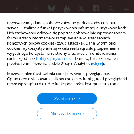
PL
EN
Przetwarzamy dane osobowe zbierane podczas odwiedzania
serwisu. Realizacja funkcji pozyskiwania informacji o użytkownikach
i ich zachowaniu odbywa się poprzez dobrowolnie wprowadzone w
formularzach informacje oraz zapisywanie w urządzeniach
końcowych plików cookies (tzw. ciasteczka). Dane, w tym pliki
cookies, wykorzystywane są w celu realizacji usług, zapewnienia
wygodnego korzystania ze strony oraz w celu monitorowania
Autor
Teresa Wagner
ruchu zgodnie z
Polityką prywatności
. Dane są także zbierane i
przetwarzane przez narzędzie Google Analytics (
więcej
).
Zespół Felty’ego i białaczka z dużych ziarnistych
Możesz zmienić ustawienia cookies w swojej przeglądarce.
limfocytów T – podobieństwa i różnice
Ograniczenie stosowania plików cookies w konfiguracji przeglądarki
może wpłynąć na niektóre funkcjonalności dostępne na stronie.
Monika Prochorec-Sobieszek
,
Teresa Wagner
,
Renata K. Maryniak
Reumatologia 2007;45(2):85-91
Zgadzam się
Streszczenie
Artykuł
(PDF)
Nie zgadzam się
PRACA ORYGINALNA
Skrobiawica w przebiegu młodzieńczego