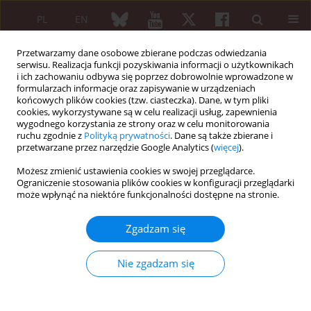
PL
EN
Przetwarzamy dane osobowe zbierane podczas odwiedzania
serwisu. Realizacja funkcji pozyskiwania informacji o użytkownikach
i ich zachowaniu odbywa się poprzez dobrowolnie wprowadzone w
formularzach informacje oraz zapisywanie w urządzeniach
końcowych plików cookies (tzw. ciasteczka). Dane, w tym pliki
cookies, wykorzystywane są w celu realizacji usług, zapewnienia
wygodnego korzystania ze strony oraz w celu monitorowania
3/2011 vol. 49
ruchu zgodnie z
Polityką prywatności
. Dane są także zbierane i
przetwarzane przez narzędzie Google Analytics (
więcej
).
OPIS PRZYPADKU
Możesz zmienić ustawienia cookies w swojej przeglądarce.
Ograniczenie stosowania plików cookies w konfiguracji przeglądarki
Choroba Dercuma – bardzo
może wpłynąć na niektóre funkcjonalności dostępne na stronie.
rzadki przypadek kliniczny w
Zgadzam się
różnicowaniu chorób
Nie zgadzam się
reumatycznych