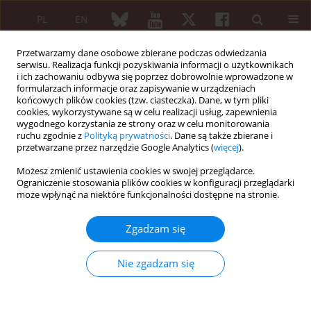
PL
EN
Przetwarzamy dane osobowe zbierane podczas odwiedzania
serwisu. Realizacja funkcji pozyskiwania informacji o użytkownikach
i ich zachowaniu odbywa się poprzez dobrowolnie wprowadzone w
formularzach informacje oraz zapisywanie w urządzeniach
końcowych plików cookies (tzw. ciasteczka). Dane, w tym pliki
cookies, wykorzystywane są w celu realizacji usług, zapewnienia
wygodnego korzystania ze strony oraz w celu monitorowania
2/2016 vol. 54
ruchu zgodnie z
Polityką prywatności
. Dane są także zbierane i
przetwarzane przez narzędzie Google Analytics (
więcej
).
PRACA PRZEGLĄDOWA
Możesz zmienić ustawienia cookies w swojej przeglądarce.
Ograniczenie stosowania plików cookies w konfiguracji przeglądarki
Do we still need renal biopsy in
może wpłynąć na niektóre funkcjonalności dostępne na stronie.
lupus nephritis?
Zgadzam się
Nie zgadzam się
Ewa Haładyj
,
Ricard Cervera
Więcej