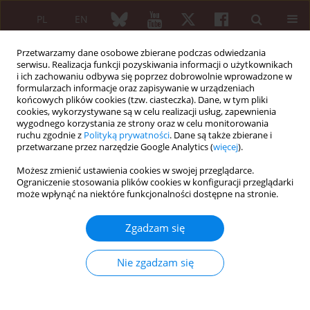
PL
EN
Przetwarzamy dane osobowe zbierane podczas odwiedzania
serwisu. Realizacja funkcji pozyskiwania informacji o użytkownikach
i ich zachowaniu odbywa się poprzez dobrowolnie wprowadzone w
formularzach informacje oraz zapisywanie w urządzeniach
końcowych plików cookies (tzw. ciasteczka). Dane, w tym pliki
cookies, wykorzystywane są w celu realizacji usług, zapewnienia
wygodnego korzystania ze strony oraz w celu monitorowania
XXV KONGRES POLSKIEGO TOWARZYSTWA...
ruchu zgodnie z
Polityką prywatności
. Dane są także zbierane i
przetwarzane przez narzędzie Google Analytics (
więcej
).
Możesz zmienić ustawienia cookies w swojej przeglądarce.
Ograniczenie stosowania plików cookies w konfiguracji przeglądarki
Lupus anticoagulant as a risk
może wpłynąć na niektóre funkcjonalności dostępne na stronie.
factor of chronic renal failure in
Zgadzam się
patients with systemic lupus
Nie zgadzam się
erythematosus