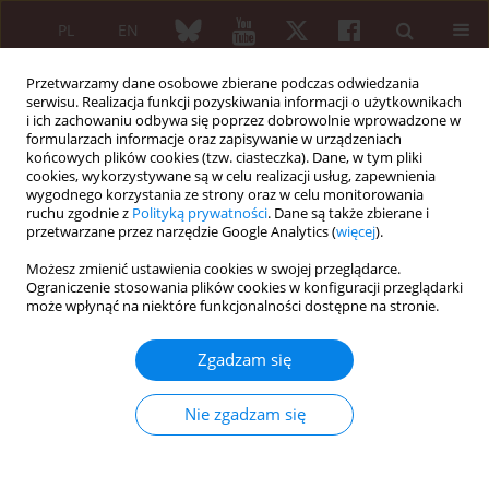
PL
EN
Przetwarzamy dane osobowe zbierane podczas odwiedzania
serwisu. Realizacja funkcji pozyskiwania informacji o użytkownikach
i ich zachowaniu odbywa się poprzez dobrowolnie wprowadzone w
formularzach informacje oraz zapisywanie w urządzeniach
końcowych plików cookies (tzw. ciasteczka). Dane, w tym pliki
cookies, wykorzystywane są w celu realizacji usług, zapewnienia
wygodnego korzystania ze strony oraz w celu monitorowania
Słowo kluczowe
systemic lupus
ruchu zgodnie z
Polityką prywatności
. Dane są także zbierane i
erythematosus
przetwarzane przez narzędzie Google Analytics (
więcej
).
Możesz zmienić ustawienia cookies w swojej przeglądarce.
Ograniczenie stosowania plików cookies w konfiguracji przeglądarki
PRZEGLĄD LITERATURY NA PODSTAWIE PRZYPADKÓW
może wpłynąć na niektóre funkcjonalności dostępne na stronie.
Tjalma syndrome in late-onset
systemic lupus erythematosus
Zgadzam się
Ivan Jeremic
,
Bojana Simeunovic
,
Slavica Pavlov Dolijanovic
Reumatologia 2026;64(4):345-351
Nie zgadzam się
DOI
:
https://doi.org/10.5114/reum/221079
Streszczenie
Artykuł
(PDF)