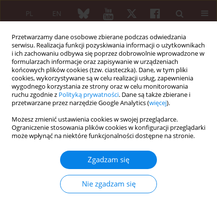
PL
EN
Przetwarzamy dane osobowe zbierane podczas odwiedzania
serwisu. Realizacja funkcji pozyskiwania informacji o użytkownikach
i ich zachowaniu odbywa się poprzez dobrowolnie wprowadzone w
formularzach informacje oraz zapisywanie w urządzeniach
końcowych plików cookies (tzw. ciasteczka). Dane, w tym pliki
cookies, wykorzystywane są w celu realizacji usług, zapewnienia
wygodnego korzystania ze strony oraz w celu monitorowania
5/2020 vol. 58
ruchu zgodnie z
Polityką prywatności
. Dane są także zbierane i
przetwarzane przez narzędzie Google Analytics (
więcej
).
PRACA PRZEGLĄDOWA
Możesz zmienić ustawienia cookies w swojej przeglądarce.
Ograniczenie stosowania plików cookies w konfiguracji przeglądarki
Nephrotic syndrome in the
może wpłynąć na niektóre funkcjonalności dostępne na stronie.
course of type 1 diabetes
Zgadzam się
mellitus and systemic lupus
Nie zgadzam się
erythematosus with secondary
antiphospholipid syndrome –