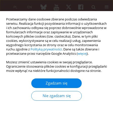
PL
EN
Przetwarzamy dane osobowe zbierane podczas odwiedzania
serwisu. Realizacja funkcji pozyskiwania informacji o użytkownikach
i ich zachowaniu odbywa się poprzez dobrowolnie wprowadzone w
formularzach informacje oraz zapisywanie w urządzeniach
końcowych plików cookies (tzw. ciasteczka). Dane, w tym pliki
cookies, wykorzystywane są w celu realizacji usług, zapewnienia
wygodnego korzystania ze strony oraz w celu monitorowania
5/2005 vol. 43
ruchu zgodnie z
Polityką prywatności
. Dane są także zbierane i
przetwarzane przez narzędzie Google Analytics (
więcej
).
Możesz zmienić ustawienia cookies w swojej przeglądarce.
Ograniczenie stosowania plików cookies w konfiguracji przeglądarki
ARTYKUŁ PRZEGLĄDOWY
może wpłynąć na niektóre funkcjonalności dostępne na stronie.
Przeciwciała przeciwko
Zgadzam się
rybosomalnemu białku P –
Nie zgadzam się
znaczenie kliniczne i udział w
patogenezie tocznia