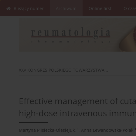
Bieżący numer
Archiwum
Online first
O cza
XXV KONGRES POLSKIEGO TOWARZYSTWA...
Effective management of cuta
high-dose intravenous immun
1
Martyna Plisiecka-Olesiejuk,
,
Anna Lewandowska-Polak