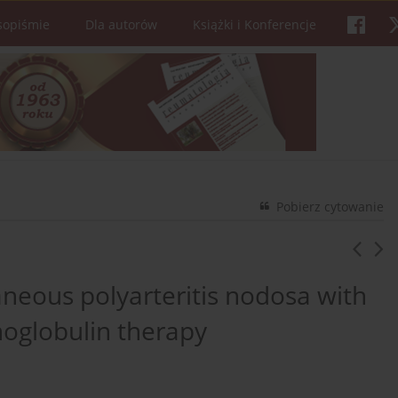
sopiśmie
Dla autorów
Książki i Konferencje
Pobierz cytowanie
neous polyarteritis nodosa with
oglobulin therapy
1