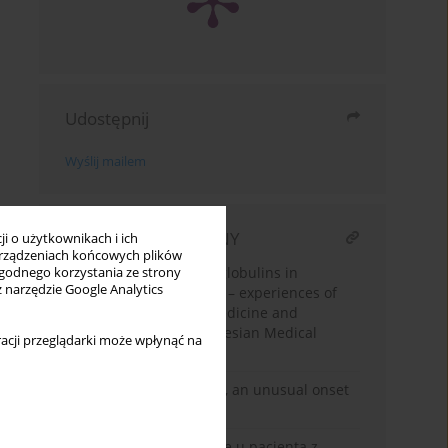
Udostępnij
Wyślij mailem
ARTYKUŁ POWIĄZANY
i o użytkownikach i ich
rządzeniach końcowych plików
Use of human immunoglobulins in
wygodnego korzystania ze strony
z narzędzie Google Analytics
rheumatologic diseases – experiences of
the Clinic of Internal Medicine and
Rheumatology at the Silesian Medical
acji przeglądarki może wpłynąć na
University in Katowice
Oculomotor nerve palsy, an unusual onset
of polyarteritis nodosa
Trudności terapeutyczne u pacjenta z