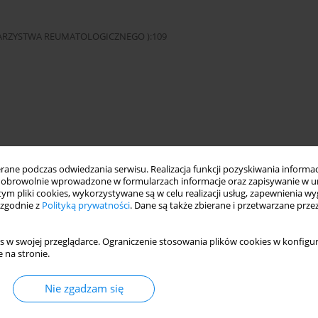
OWARZYSTWA REUMATOLOGICZNEGO ):109
treatment resistant vasculitis
ne podczas odwiedzania serwisu. Realizacja funkcji pozyskiwania informacj
obrowolnie wprowadzone w formularzach informacje oraz zapisywanie w u
 tym pliki cookies, wykorzystywane są w celu realizacji usług, zapewnienia 
 zgodnie z
Polityką prywatności
. Dane są także zbierane i przetwarzane prze
cji w Warszawie. This is an Open Access journal, all articles are
n-NonCommercial-ShareAlike 4.0 International (CC BY-NC-SA 4.0) License
third parties to copy and redistribute the material in any medium or
s w swojej przeglądarce. Ograniczenie stosowania plików cookies w konfigur
ded the original work is properly cited and states its license.
 na stronie.
Nie zgadzam się