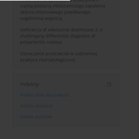
ciężką postacią młodzieńczego zapalenia
skórno-mięśniowego powikłanego
uogólnioną wapnicą
Deficiency of adenosine deaminase 2: a
challenging differential diagnosis of
polyarteritis nodosa
Oznaczanie przeciwciał w codziennej
praktyce reumatologicznej
Indeksy
Indeks słów kluczowych
Indeks dziedzin
Indeks autorów