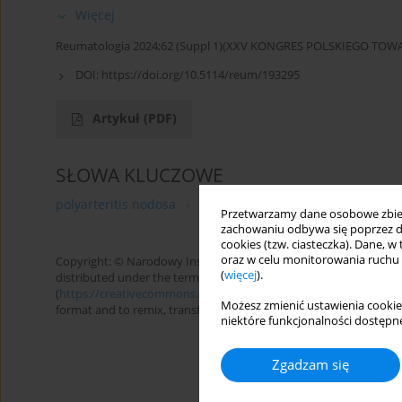
Więcej
Reumatologia 2024;62 (Suppl 1)(XXV KONGRES POLSKIEGO T
DOI:
https://doi.org/10.5114/reum/193295
Artykuł
(PDF)
SŁOWA KLUCZOWE
polyarteritis nodosa
IVIG safety
immunoglobulins
Przetwarzamy dane osobowe zbiera
zachowaniu odbywa się poprzez d
cookies (tzw. ciasteczka). Dane, w
oraz w celu monitorowania ruchu
Copyright: © Narodowy Instytut Geriatrii, Reumatologii i Rehabilita
(
więcej
).
distributed under the terms of the Creative Commons Attributio
(
https://creativecommons.org/licenses/by-nc-sa/4.0/
), allowing 
Możesz zmienić ustawienia cookie
format and to remix, transform, and build upon the material, provi
niektóre funkcjonalności dostępne
Zgadzam się